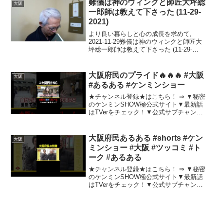
難儀は神のウィンクと師匠大坪総
大阪
という...
一郎師は教えて下さった (11-29-
2021)
より良い暮らしと心の成長を求めて,
2021-11-29難儀は神のウィンクと師匠大
坪総一郎師は教えて下さった (11-29-
2021)心で生かすことの大切さ現代におい
て、私たちの心の在り方は、周囲の人々
や物事に対する影響を大きく左右しま
大阪府民のプライド🔥🔥🔥 #大阪
大阪
す。...
#あるある #ケンミンショー
★チャンネル登録★はこちら！ ⇒ ▼秘密
のケンミンSHOW極公式サイト▼最新話
はTVerをチェック！▼公式サブチャンネ
ル「秘密の東京ご当地メシ」チャンネル
登録をお願いします！ ⇒ 東京弁と関西弁
の違いについての考察日本の方言にはそ
大阪府民あるある #shorts #ケン
大阪
れぞれ独自...
ミンショー #大阪 #ツッコミ #ト
ーク #あるある
★チャンネル登録★はこちら！ ⇒ ▼秘密
のケンミンSHOW極公式サイト▼最新話
はTVerをチェック！▼公式サブチャンネ
ル「秘密の東京ご当地メシ」チャンネル
登録をお願いします！ ⇒ 本題に入る前に
知っておきたいことビジネスやコミュニ
ケーション...