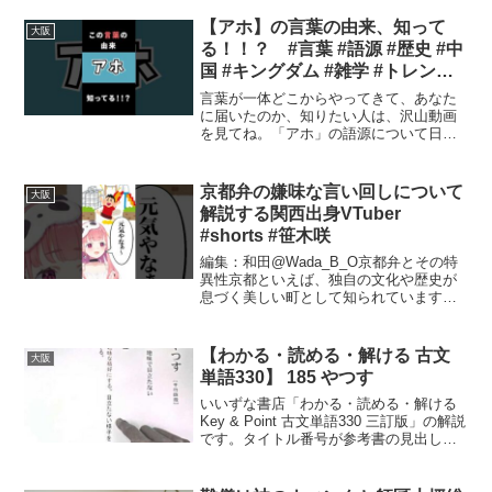
【アホ】の言葉の由来、知って
大阪
る！！？ #言葉 #語源 #歴史 #中
国 #キングダム #雑学 #トレンド
#面白い
言葉が一体どこからやってきて、あなた
に届いたのか、知りたい人は、沢山動画
を見てね。「アホ」の語源について日本
語の中で非常に広く使われる「アホ」と
いう言葉。カジュアルな会話から正式な
場面まで、さまざまなシチュエーション
京都弁の嫌味な言い回しについて
大阪
で耳にします。この言葉の...
解説する関西出身VTuber
#shorts #笹木咲
編集：和田@Wada_B_O京都弁とその特
異性京都といえば、独自の文化や歴史が
息づく美しい町として知られています。
そして、京都の方言もまたその魅力の一
部です。特に「元気」という言葉の使い
方には、何気ない日常の中に潜む京都特
【わかる・読める・解ける 古文
大阪
有のニュアンスが含...
単語330】 185 やつす
いいずな書店「わかる・読める・解ける
Key & Point 古文単語330 三訂版」の解説
です。タイトル番号が参考書の見出し番
号に対応しています。【解説】池田修
二 いいずな書店：カムフラージュの心
理：存在を隠す方法「カムフラージュ」