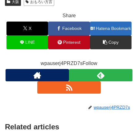
大阪
おもろい方言
Share
X
Facebook
Hatena Bookmark
LINE
Pinterest
Copy
wpauserj4PRZD7sFollow
wpauserj4PRZD7s
Related articles