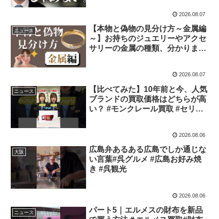
2026.08.07
【本物と偽物の見分け方～金属編
ニュース
～】お持ちのジュエリーやアクセ
サリーの金属の種類、分かります
か？自分で見分ける方法お伝えし
ます。
2026.08.07
【比べてみた】10年前と今、人気
ニュース
ブランドの買取価格はどちらが高
い？ #モンクレール買取 #セリー
ヌ買取 #バーバリー買取 #ゴヤー
ル買取 #グッチ買取 #ジルサンダ
2026.08.06
ー買取 #ディオール買取
広島弁あるある広島でしか通じな
大阪
い言葉#呉グルメ #広島お好み焼
き #呉観光
2026.08.06
パート5｜エルメスの財布を新品
ニュース