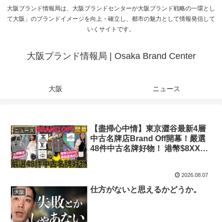
大阪ブランド情報局は、大阪ブランドセンターが大阪ブランド戦略の一環とし
て大阪」のブランドイメージを向上・確立し、都市の魅力として情報発信して
いくサイトです。
大阪ブランド情報局 | Osaka Brand Center
大阪
ニュース
【盡掃心中情】東京澀谷最新4層
ニュース
中古名牌店Brand Off開幕！嚴選
48件中古名牌好物！ 港幣$8XXX
竟然就買到愛馬仕包包😱｜日本菇
菇菇
2026.08.07
仕方がないと思えるかどうか。
大阪