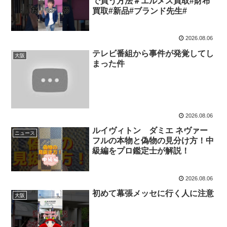
で買う方法＃エルメス買取#財布
買取#新品#ブランド先生#
2026.08.06
テレビ番組から事件が発覚してし
大阪
まった件
2026.08.06
ルイヴィトン ダミエ ネヴァー
ニュース
フルの本物と偽物の見分け方！中
級編をプロ鑑定士が解説！
2026.08.06
初めて幕張メッセに行く人に注意
大阪