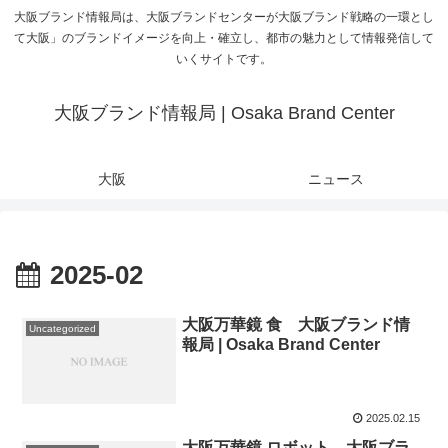
大阪ブランド情報局は、大阪ブランドセンターが大阪ブランド戦略の一環とし
て大阪」のブランドイメージを向上・確立し、都市の魅力として情報発信して
いくサイトです。
大阪ブランド情報局 | Osaka Brand Center
大阪
ニュース
2025-02
大阪万華鏡 食 大阪ブランド情
Uncategorized
報局 | Osaka Brand Center
2025.02.15
大阪万華鏡 ロボット 大阪ブラ