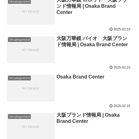
Uncategorized
ンド情報局 | Osaka Brand
Center
2025.02.15
大阪万華鏡 バイオ 大阪ブラン
Uncategorized
ド情報局 | Osaka Brand Center
2025.02.15
Osaka Brand Center
Uncategorized
2025.02.15
大阪ブランド情報局 | Osaka
Uncategorized
Brand Center