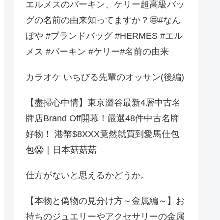
エルメスのバーキン、ケリー超高級バッ
グの名前の由来知ってますか？🤩️#なん
ぼや #ブランドバッグ #HERMES #エル
メス #バーキン #ケリー#名前の由来
カラオケ いちびる先輩のオッサン(後編)
【盡掃心中情】東京澀谷最新4層中古名
牌店Brand Off開幕！嚴選48件中古名牌
好物！ 港幣$8XXX竟然就買到愛馬仕包
包😱｜日本菇菇菇
仕方がないと思えるかどうか。
【本物と偽物の見分け方～金属編～】お
持ちのジュエリーやアクセサリーの金属