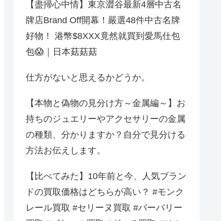
【盡掃心中情】東京澀谷最新4層中古名
牌店Brand Off開幕！嚴選48件中古名牌
好物！ 港幣$8XXX竟然就買到愛馬仕包
包😱｜日本菇菇菇
仕方がないと思えるかどうか。
【本物と偽物の見分け方～金属編～】お
持ちのジュエリーやアクセサリーの金属
の種類、分かりますか？自分で見分ける
方法お伝えします。
【比べてみた】10年前と今、人気ブラン
ドの買取価格はどちらが高い？ #モンク
レール買取 #セリーヌ買取 #バーバリー