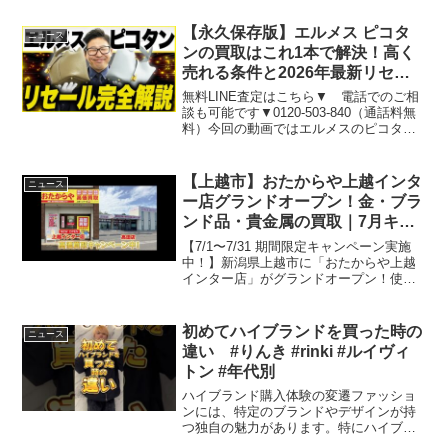
アルと、ビジネス戦略について語ってい
ただいた。リニューアルす...
【永久保存版】エルメス ピコタ
ニュース
ンの買取はこれ1本で解決！高く
売れる条件と2026年最新リセー
ルをプロバイヤーが完全解説（製
無料LINE査定はこちら▼ 電話でのご相
造年代・状態・サイズ・色）
談も可能です▼0120-503-840（通話料無
料）今回の動画ではエルメスのピコタン
の2026年最新リセールと定価以上で売れ
るモデルについて完全解説しました！
【目次】00:00 エルメス ピコタンの買...
【上越市】おたからや上越インタ
ニュース
ー店グランドオープン！金・ブラ
ンド品・貴金属の買取｜7月キャ
ンペーン実施中
【7/1〜7/31 期間限定キャンペーン実施
中！】新潟県上越市に「おたからや上越
インター店」がグランドオープン！使わ
なくなったもの、処分しようとしていた
もの、それ、思わぬ値段がつくかも！？
まずは無料査定へお気軽にどうぞ。🔗 店
初めてハイブランドを買った時の
ニュース
舗詳細・アクセ...
違い #りんき #rinki #ルイヴィ
トン #年代別
ハイブランド購入体験の変遷ファッショ
ンには、特定のブランドやデザインが持
つ独自の魅力があります。特にハイブラ
ンドと呼ばれる高級ブランドは、多くの