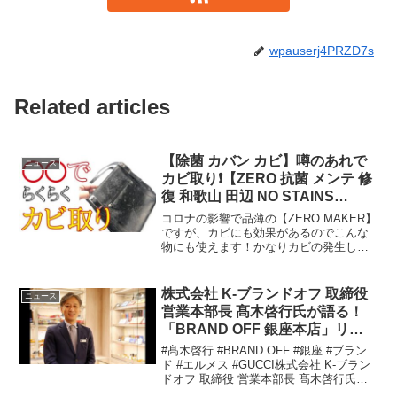
wpauserj4PRZD7s
Related articles
【除菌 カバン カビ】噂のあれで
ニュース
カビ取り❗️【ZERO 抗菌 メンテ 修
復 和歌山 田辺 NO STAINS
LAB.】
コロナの影響で品薄の【ZERO MAKER】
ですが、カビにも効果があるのでこんな
物にも使えます！かなりカビの発生した
カバンを処理してみました。皮の表面だ
けでなく、ZERO MAKERの浸透率がいい
ので内側まで染み込んで行きやすいの
株式会社 K-ブランドオフ 取締役
ニュース
で、カビの...
営業本部長 髙木啓行氏が語る！
「BRAND OFF 銀座本店」リニ
ューアルと、ビジネス戦略
#髙木啓行 #BRAND OFF #銀座 #ブラン
ド #エルメス #GUCCI株式会社 K-ブラン
ドオフ 取締役 営業本部長 髙木啓行氏
に、「BRAND OFF 銀座本店」リニュー