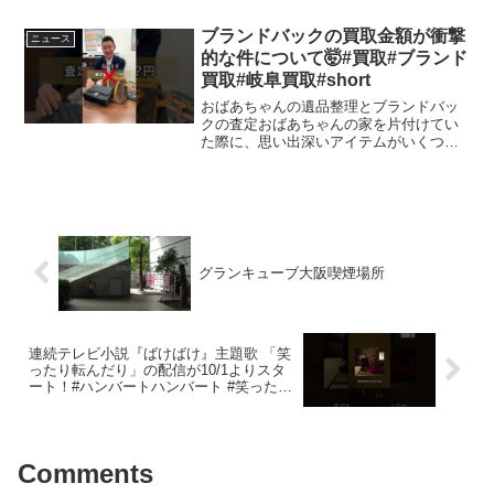
人々にとって憧れの対象です。この記事
では、学生から社会人にかけてのハイブ
ブランドバックの買取金額が衝撃
ニュース
ランド購入体験の変化を見...
的な件について🤯#買取#ブランド
買取#岐阜買取#short
おばあちゃんの遺品整理とブランドバッ
クの査定おばあちゃんの家を片付けてい
た際に、思い出深いアイテムがいくつか
見つかることがあります。中でも、ブラ
ンドバックは誰もが興味を持つアイテム
の一つです。しかし、思い入れのあるも
のが必ずしも高価で買い取...
グランキューブ大阪喫煙場所
連続テレビ小説『ばけばけ』主題歌 「笑
ったり転んだり」の配信が10/1よりスタ
ート！#ハンバートハンバート #笑ったり
転んだり #ばけばけ
Comments