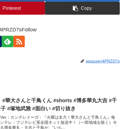
Pinterest
Copy
j4PRZD7sFollow
wpauserj4PRZD7s
千鳥くん #shorts #博多華丸大吉 #千
景子 #塚地武雅 #面白い #切り抜き
Ver：カンテレドーガ：『火曜は全力！華大さんと千鳥くん』毎
54カンテレ・フジテレビ系全国ネット放送中！（一部地域を除く）今
博多華丸・大吉と千鳥が、“いち...