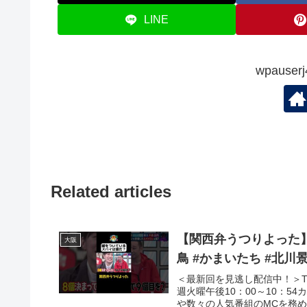
LINE
wpauser
Related articles
【関西弁うつりよった】#華大さんと
大阪
鳥 #かまいたち #北川
＜最新回を見逃し配信中！＞T
週火曜午後10：00～10：
や数々の人気番組のMCを務める