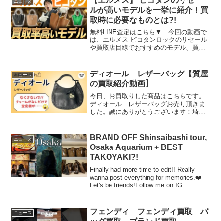
【エルメス】 ピコタンのリセー
ニュース
祖は筆記体の初期コ...
ルが高いモデルを一挙に紹介！買
取時に必要なものとは?!
無料LINE査定はこちら▼ 今回の動画で
は、エルメス ピコタンロックのリセール
や買取店目線でおすすめのモデル、買取
時の注意点について解説しました。【目
次】00:00 エルメス ピコタンの買取！
00:26 定番モデルのリセール01:52 特殊...
ディオール レザーバッグ【質屋
ニュース
の買取紹介動画】
今日、お買取りした商品はこちらです。
ディオール レザーバッグお売り頂きま
した。誠にありがとうございます！埼玉
県蓮田市40年以上の老舗の質屋がお送り
するYouTubeチャンネルです。#ディオー
ル#バッグ#質屋#買取#埼玉県#ブランド#
BRAND OFF Shinsaibashi tour,
ニュース
蓮田市#...
Osaka Aquarium + BEST
TAKOYAKI?!
Finally had more time to edit!! Really
wanna post everything for memories.❤️
Let's be friends!Follow me on IG:
@vrnxvll #...
フェンディ フェンディ買取 バ
ニュース