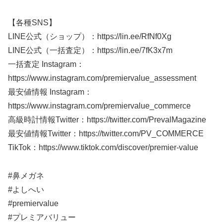
【各種SNS】
LINE公式（ショップ）：https://lin.ee/RfNf0Xg
LINE公式（一括査定）：https://lin.ee/7fK3x7m
一括査定 Instagram：
https://www.instagram.com/premiervalue_assessment
最安値情報 Instagram：
https://www.instagram.com/premiervalue_commerce
高級時計情報Twitter：https://twitter.com/PrevalMagazine
最安値情報Twitter：https://twitter.com/PV_COMMERCE
TikTok：https://www.tiktok.com/discover/premier-value
#鼻メガネ
#よしへい
#premiervalue
#プレミアバリュー