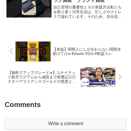
ッグ買取 ブランド買取
自己管理の重要性とその実践方法私たち
を取り巻く日常生活は、忙しさやストレ
スで溢れています。そのため、自分自身
を管理するスキルがますます重要になっ
ています。自己管理とは、自分の行動、
感情、時間、リソースなどを適切にコン
トロールし、目標を達成す...
【有益】関西人にしか伝わらない関西弁
挙げてけw #shorts #2ch #有益スレ
【無料でアップグレード✈️】ユナイテッ
ド航空でグアムから成田まで搭乗記🇬🇺
スターアライアンスゴールドの恩恵とプ
ライオリティパスの限定ラウンジもレビ
ュー
Comments
Write a comment