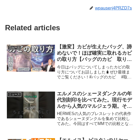
wpauserj4PRZD7s
Related articles
【激変】カビが生えたバッグ、諦
ニュース
めないで！ほぼ確実に取れるカビ
の取り方【バッグのカビ 取り
方】
今日はバッグについてしまったカビの取
り方についてお話しました🧳ぜひ最後ま
でご覧ください！#バッグのカビ #取り
方 ─━─━─━─━─━─━─━─━─━─━─━─みっ
ちぃこと満田です！このチャンネルでは
「一生物のバッグに出会う」をテーマ
エルメスのシェーヌダンクルの年
ニュース
に、...
代別刻印を比べてみた。現行モデ
ルから人気のマルジェラ期。そし
て情緒的な筆記体まで。初期コマ
HERMESの人気のブレスレットの代表作
も紹介#hermes #エルメス #シェ
であるシェーヌダンクルを集めて比較し
てみた。今回はすべてMMでの比較となり
ーヌダンクル #刻印
ます。現行モデルはレーザー印字マルジ
ェラモデルは手彫り刻印ベルジェールモ
デルは筆記体。そしてエルメス一家の元