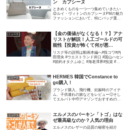
ン カプシーヌ
ときめくものを一つ一つ集めていきたい
😌ルイ・ヴィトンのカプシーヌPMの魅力
ファッションにおいて、特にバッグ選び
は重要です。特に高級ブランドのルイ・
ヴィトンは、そのデザイン性と実用性の
両方を兼ね備えたアイテムを多く提供し
【金の価値がなくなる！？】アナ
ニュース
ています。今回は、その...
リストが解説！人工ゴールドの可
能性【投資が怖くて何が悪
い！？】
リスク等の説明は動画本編へ#投コワ#内
田理央 #ウエストランド井口 #国山ハセン
#節約オタクふゆこ #海老澤界#投資 #松
井証券ゴールドの価値とその将来性に関
する考察金（ゴールド）は、古来より価
値の象徴として位置づけられ、多くの文
HERMES 韓国でConstance to
ニュース
化におい...
go購入！
ブランド購入、飛行機、妊娠時のアイテ
ム、子供連れの旅などをレビュー🙂そし
てエルパト中🫡アマゾンでおすすめのア
イテムご紹介！amzn.to/4gG083mエルメ
スのコンスタンス2Goについて徹底解説
エルメスの「コンスタンス2Go」は、洗
エルメスのバーキン「トゴ」はな
ニュース
練され...
ぜ最高級なのか？人気の理由
エルメスのレザーの品質の秘密を紹介