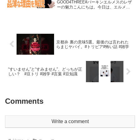
GOOD4THREE#バーキンエルメスのレザ
ーの魅力こんにちは。今日は、エルメス
のレザーに関する品質についてお話しし
たいと思います。特に、エルメスのバー
キンバッグに使用されるレザーの特徴を
深掘りし、その優れ...
京都弁 裏の意味5選。最後のは言われた
らまじヤバイ。#トリビア#怖い話 #雑学
“すいません”と“すみません”、どっちが正
しい？ #豆トリ #雑学 #言葉 #豆知識
Comments
Write a comment