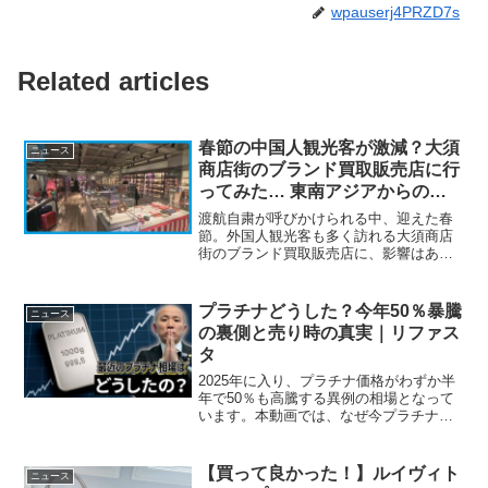
wpauserj4PRZD7s
Related articles
春節の中国人観光客が激減？大須
ニュース
商店街のブランド買取販売店に行
ってみた… 東南アジアからの観
光客も増えインバウンドの多様化
渡航自粛が呼びかけられる中、迎えた春
も
節。外国人観光客も多く訪れる大須商店
街のブランド買取販売店に、影響はあっ
たのでしょうか。きょう訪ねたのは、
「ブランドオフ 名古屋大須店」。ブラン
ド品の買取・販売などを行う「コメ兵」
プラチナどうした？今年50％暴騰
ニュース
グループの一つです。ブラ...
の裏側と売り時の真実｜リファス
タ
2025年に入り、プラチナ価格がわずか半
年で50％も高騰する異例の相場となって
います。本動画では、なぜ今プラチナが
ここまで注目を集めているのか、その急
騰の裏側をデータに基づいてわかりやす
く解説します。南アフリカの供給トラブ
【買って良かった！】ルイヴィト
ニュース
ルやアメリカの政策...