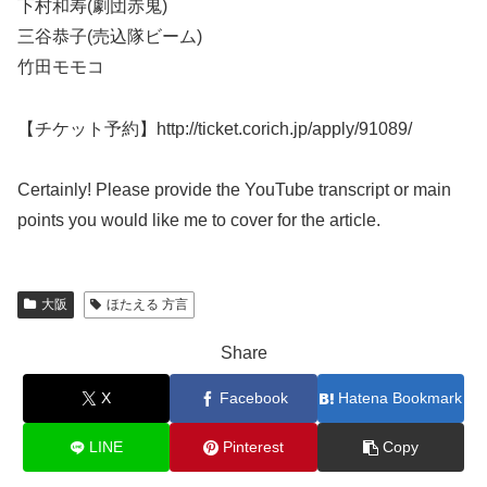
下村和寿(劇団赤鬼)
三谷恭子(売込隊ビーム)
竹田モモコ
【チケット予約】http://ticket.corich.jp/apply/91089/
Certainly! Please provide the YouTube transcript or main
points you would like me to cover for the article.
大阪
ほたえる 方言
Share
X
Facebook
Hatena Bookmark
LINE
Pinterest
Copy