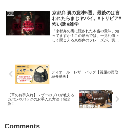
チーフにした土産物が勢ぞろい。商品の
ラインナップは、斬新でユニークなもの
が多く、お気に入りが必ず見つかるは
京都弁 裏の意味5選。最後のは言
大阪
ず。一番人気は「たこ焼...
われたらまじヤバイ。#トリビア#
怖い話 #雑学
「京都弁の裏に隠された本当の意味、知
ってますか？この動画では、一見礼儀正
しく聞こえる京都弁のフレーズが、実は
どれほど辛辣な意味を持つかを解説しま
す。最後に紹介するフレーズは、言われ
たら本当にヤバいかも！京都の文化や言
葉の奥深さに触れながら、...
ディオール レザーバッグ【質屋の買取
紹介動画】
【革のお手入れ】レザーのプロが教える
カバンやバッグのお手入れ方法！完全
版！
Comments