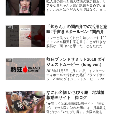
#1人形の進化と職人技術の魅力最近、リ
アルな赤ちゃん人形が話題を集めていま
す。これらはただの人形ではなく、まる
で本物の赤ちゃんのような質感と表情を
持っています。透明感のある肌、細やか
な髪の毛、さらには小さな指先まで再現
されており、一見すると...
「知らん」の関西弁での活用と意
大阪
味#手書き #ボールペン #関西弁
フフッと笑ってくれたら嬉しいです【✍🏻
チャンネル概要】字を書くことが好きな
脳筋が、面白いと思ったことをただただ
書いているチャンネルです。ショート動
画メインですので気軽にチャンネル登録
いただけると幸いです。好きなペンは
熱狂ブランドサミット2018 ダイ
大阪
『SARASA Dry』...
ジェストムービー（long ver.）
2018年11月5日（月）に品川インターシ
ティホールで行われた熱狂ブランドサミ
ット2018のダイジェストムービー（long
ver.）です。Certainly! Below is a clean
and natural article in...
なにわ名物 いちびり庵 – 地域情
大阪
報動画サイト 街ログ
"★詳しくは地域情報動画サイト 『街ロ
グ』 で⇒大阪に訪れた際には、是非足を
運びたい「いちびり庵」。大阪名物をモ