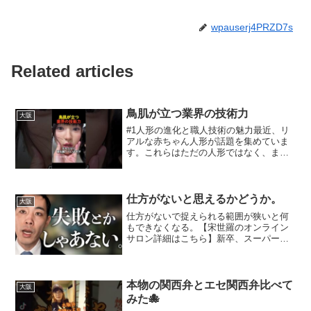
wpauserj4PRZD7s
Related articles
鳥肌が立つ業界の技術力
大阪
#1人形の進化と職人技術の魅力最近、リ
アルな赤ちゃん人形が話題を集めていま
す。これらはただの人形ではなく、まる
で本物の赤ちゃんのような質感と表情を
持っています。透明感のある肌、細やか
な髪の毛、さらには小さな指先まで再現
されており、一見すると...
仕方がないと思えるかどうか。
大阪
仕方がないで捉えられる範囲が狭いと何
もできなくなる。【宋世羅のオンライン
サロン詳細はこちら】新卒、スーパーセ
ールス、営業以外の方まで、様々いま
す。宋世羅と近い距離で接したい、ま
た、メンバー同士でも熱く交流したい方
お待ちしています。【宋世羅へ...
本物の関西弁とエセ関西弁比べて
大阪
みた🐙