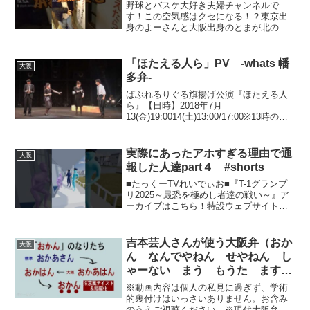
野球とバスケ大好き夫婦チャンネルで
す！この空気感はクセになる！？東京出
身のよーさんと大阪出身のとまが北の大
地から大阪に移住して自由気ままに好き
な事を好きなように楽しんでいきます！
スポーツ、旅行、スニーカー、ファッシ
「ほたえる人ら」PV -whats 幡
大阪
ョンなどなど好きなもの全部...
多弁-
ばぶれるりぐる旗揚げ公演『ほたえる人
ら』【日時】2018年7月
13(金)19:0014(土)13:00/17:00※13時の回
終演後アフタートーク有 ゲスト：横山
拓也（iaku）15(日)12:00/16:0016(月祝)
15:00【場所...
実際にあったアホすぎる理由で通
大阪
報した人達part４ #shorts
■たっくーTVれいでぃお■『T-1グランプ
リ2025～最恐を極めし者達の戦い～』ア
ーカイブはこちら！特設ウェブサイト
URL大会は終了いたしました！ご来場、
ご視聴ありがとうございました！■漫画版
『深夜の放送部』電子書籍にて配信
吉本芸人さんが使う大阪弁（おか
大阪
中！・Amaz...
ん なんでやねん せやねん し
ゃーない まう もうた ますや
ん ですやん ですのん）Osaka
※動画内容は個人の私見に過ぎず、学術
dialect Japanese
的裏付けはいっさいありません。お含み
のうえご視聴ください。※現代大阪弁は