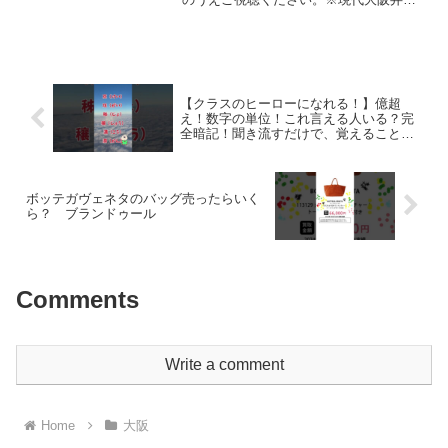
摂津弁、河内弁、泉州弁のニュアンスが
融合しており、また地域、世代によって
言い回しや使用頻度等の印象にも個人差
があります///////...
【クラスのヒーローになれる！】億超
え！数字の単位！これ言える人いる？完
全暗記！聞き流すだけで、覚えることが
できる！ #short #shorts #人気者 #数字の
単位
ボッテガヴェネタのバッグ売ったらいく
ら？ ブランドゥール
Comments
Write a comment
Home
大阪