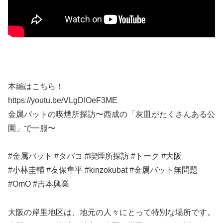
本編はこちら！
https://youtu.be/VLgDIOeF3ME
金属バットの喫煙所探訪〜西成の「灰皿がたくさんある公
園」で一服〜
#金属バット #タバコ #喫煙所探訪 #トーク #大阪
#小林圭輔 #友保隼平 #kinzokubat #金属バット無問題
#OmO #吉本興業
大阪の岸里地区は、地元の人々にとって特別な場所です。