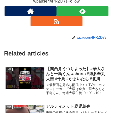
wpauserj4PRZD7sFollow
wpauserj4PRZD7s
Related articles
【関西弁うつりよった】#華大さ
大阪
んと千鳥くん #shorts #博多華丸
大吉 #千鳥 #かまいたち #北川景
子 #塚地武雅 #面白い #切り抜き
＜最新回を見逃し配信中！＞TVer：カン
テレドーガ：『火曜は全力！華大さんと
千鳥くん』毎週火曜午後10：00～10：54
カンテレ・フジテレビ系全国ネット放送
中！（一部地域を除く）今や数々の人気
番組のMCを務める博多華丸・大吉と千鳥
アルティメット鹿児島弁
大阪
が、“いち...
事故の背後にある課題: パトカーのガード