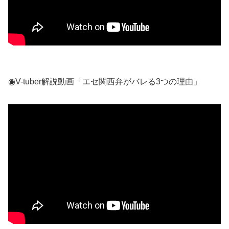
◉V-tuber解説動画「エセ関西弁がバレる3つの理由」