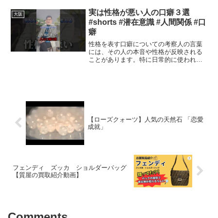
美しい畑の様子に感心しています。今回
は、そこで見かけた特別な...
実は性格が悪い人の口癖３選
大阪
#shorts #潜在意識 #人間関係 #口
癖
性格を表す口癖についての考察人の言葉
には、その人の本音や性格が反映される
ことがあります。特に日常的に使われる
口癖には、時としてその人の内面が隠さ
れていることがあります。今回は、性格
に注意が必要な言葉の口癖について考え
てみましょう。以下に挙げ...
【ローズクォーツ】人気の天然石 「恋愛
成就」
フェンディ ズッカ ショルダーバッグ
【質屋の買取紹介動画】
Comments