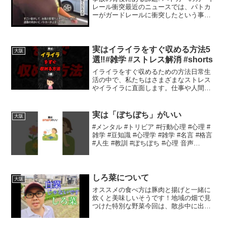
レール衝突最近のニュースでは、パトカ
ーがガードレールに衝突したという事例
が報じられました。この事故は、交通安
全や緊急車両の運行管理に関する重要な
問題を浮き彫りにしています。警察の役
割は常に社会の安全を...
実はイライラをすぐ収める方法5
大阪
選‼️#雑学 #ストレス解消 #shorts
イライラをすぐ収めるための方法日常生
活の中で、私たちはさまざまなストレス
やイライラに直面します。仕事や人間関
係、予期しない出来事など、心の安定を
損なう要因は多岐にわたります。しか
し、そうしたイライラを和らげるための
実は「ぼちぼち」がいい
大阪
簡単な方法がいくつかありま...
#メンタル #トリビア #行動心理 #心理 #
雑学 #豆知識 #心理学 #雑学 #名言 #格言
#人生 #教訓 #ぼちぼち #心理 音声
VOICEVOX:青山龍星ぼちぼちが大切な理
由日々の生活の中で、私たちは常に自分
自身や周囲とのバランスを...
しろ菜について
大阪
オススメの食べ方は豚肉と揚げと一緒に
炊くと美味しいそうです！地域の畑で見
つけた特別な野菜今回は、散歩中に出会
った畑とその周辺の風景についてお話し
します。普段からこの道を通るたびに、