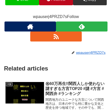
wpauserj4PRZD7sFollow
wpauserj4PRZD7s
Related articles
㊗️60万再生!!関西人しか使わない
大阪
謎すぎる方言TOP20 #謎 #方言 #
関西弁 #ランキング
関西地方のユニークな方言について関西
地方は、日本の中でも特に豊かな文化と
歴史を持つ地域です。その中でも、関西
人特有の方言はとても魅力的で、ユニー