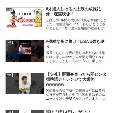
クな言い回しや表現が多く見られます。
この記事では、関西人しか使わない興味
8才達人しはるの太鼓の成長記
大阪
深い方言を、人気の高いも...
録！秘蔵映像！
しはるの7年間の太鼓の成長を動画にしま
した！段位道場2022！！ありがとうござ
いました✨✨是非達人合格編の動画もご覧
いただきたく思います😊また違う感じで
見て頂けると思います！もちろんです。
以下は、そのリクエストに基づいた、日
#残酷な夜に輝け #LiSA #弾き語
大阪
本語での自然な記...
り
雪果てしない世界の悲しみ私たちの世界
には、悲しみや苦しみが絶え間なく存在
します。しかし、その一方で、優しさや
希望も同様に広がっています。この両者
は、私たちの生活や社会に深く根付いて
おり、それぞれの側面から私たちの行動
【失礼】関西弁言ったら即ビンタ
大阪
や考えに影響を与えていま...
標準語チャレンジで大爆笑
wwwwww
関西弁から標準語への挑戦日本には多様
な方言が存在し、中でも関西弁はそのユ
ニークな韻や表現で愛されています。し
かし、標準語の必要性が高まる中、関西
弁を離れて標準語を話すことに挑戦する
人々も増えています。今回は、関西弁か
実は「ぼちぼち」がいい
大阪