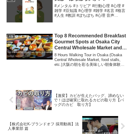
ら標準語への移行に関する...
#メンタル #トリビア #行動心理 #心理 #
雑学 #豆知識 #心理学 #雑学 #名言 #格言
#人生 #教訓 #ぼちぼち #心理 音声
VOICEVOX:青山龍星ぼちぼちが大切な理
由日々の生活の中で、私たちは常に自分
自身や周囲とのバランスを...
Top 8 Recommended Breakfast
大阪
Gourmet Spots at Osaka City
Central Wholesale Market and
Kizu Market!
8 Hours Walking Tour in Osaka (Osaka
Central Wholesale Market, food stalls,
etc.)大阪の朝を彩る美味しい朝食体験大
阪は「天下の台所」として知られ、その
食文化は日...
【激変】カビが生えたバッグ、諦めない
で！ほぼ確実に取れるカビの取り方【バ
ッグのカビ 取り方】
【株式会社K-ブランドオフ 採用動画】法
人事業部 篇