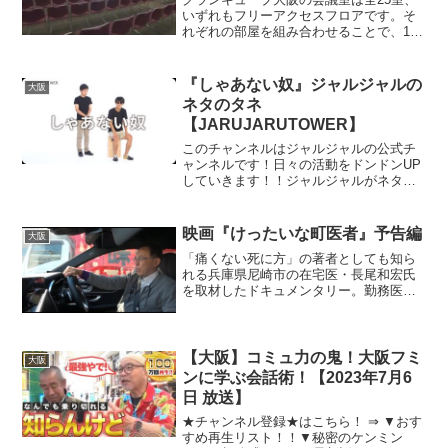
いずれもフリーアクセスフロアです。そ
れぞれの部屋を組み合わせることで、10
名様の会議から1,000人規模の会議やレセ
プション、 展示会まで、開催規模や目
的、ご利用人数に合わせて多様に対応で
『しゃあない奴』ジャルジャルの
大阪
きるのが大きな...
ネタのタネ
【JARUJARUTOWER】
このチャンネルはジャルジャルの公式チ
ャンネルです！日々の活動をドンドンUP
していきます！！ジャルジャルがネタ帳
に書き留めたネタになる前のアイデアを
『ネタのタネ』として公式HP用に撮影！
8000本をHPとYouTubeで毎日更新してい
映画『けったいな町医者』予告編
大阪
ます！ぜ...
「痛くない死に方」の著者としても知ら
れる兵庫県尼崎市の在宅医・長尾和宏氏
を取材したドキュメンタリー。勤務医時
代から多くの患者を看取ってきたという
長尾氏が、24時間態勢で患者に対応する
様子や、カジュアルな服装に聴診器とい
うスタイルで患者に接す...
【大阪】コミュ力の鬼！大阪フミ
大阪
ンに学ぶ会話術！【2023年7月6
日 放送】
★チャンネル登録★はこちら！ ⇒ ▼おす
すめ再生リスト！！▼秘密のケンミン