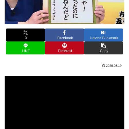
X
Facebook
Hatena Bookmark
LINE
Pinterest
Copy
2026.05.19