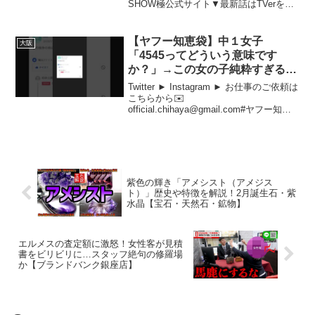
SHOW極公式サイト▼最新話はTVerをチ
ェック！▼公式サブチャンネル「秘密の
東京ご当地メシ」チャンネル登録をお願
いします！ ⇒ #ケンミン #大阪 #方言
【ヤフー知恵袋】中１女子
大阪
大阪流...
「4545ってどういう意味です
か？」→この女の子純粋すぎるｗ
ｗｗ #shorts
Twitter ► Instagram ► お仕事のご依頼は
こちらから✉️
official.chihaya@gmail.com#ヤフー知恵
袋 #アフレコ #まとめ中一女子の疑問と友
情中学1年生の女子生徒が、友人から
「4545」という言葉に...
紫色の輝き「アメシスト（アメジス
ト）」歴史や特徴を解説！2月誕生石・紫
水晶【宝石・天然石・鉱物】
エルメスの査定額に激怒！女性客が見積
書をビリビリに…スタッフ絶句の修羅場
か【ブランドバンク銀座店】