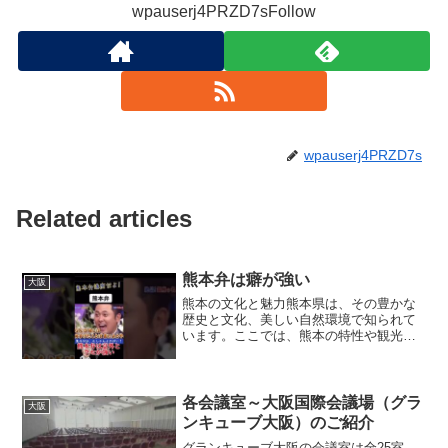
wpauserj4PRZD7sFollow
wpauserj4PRZD7s
Related articles
熊本弁は癖が強い
大阪
熊本の文化と魅力熊本県は、その豊かな
歴史と文化、美しい自然環境で知られて
います。ここでは、熊本の特性や観光
地、そして地域の人々の魅力について詳
しくご紹介します。熊本の歴史熊本の歴
史は古く、多くの歴史的な出来事がこの
土地で起こりました。特に、...
各会議室～大阪国際会議場（グラ
大阪
ンキューブ大阪）のご紹介
グランキューブ大阪の会議室は全25室、