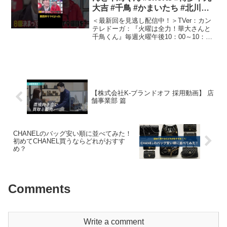
大吉 #千鳥 #かまいたち #北川景
子 #塚地武雅 #面白い #切り抜き
＜最新回を見逃し配信中！＞TVer：カン
テレドーガ：『火曜は全力！華大さんと
千鳥くん』毎週火曜午後10：00～10：54
カンテレ・フジテレビ系全国ネット放送
中！（一部地域を除く）今や数々の人気
番組のMCを務める博多華丸・大吉と千鳥
が、“いち...
【株式会社K-ブランドオフ 採用動画】 店
舗事業部 篇
CHANELのバッグ安い順に並べてみた！
初めてCHANEL買うならどれがおすす
め？
Comments
Write a comment