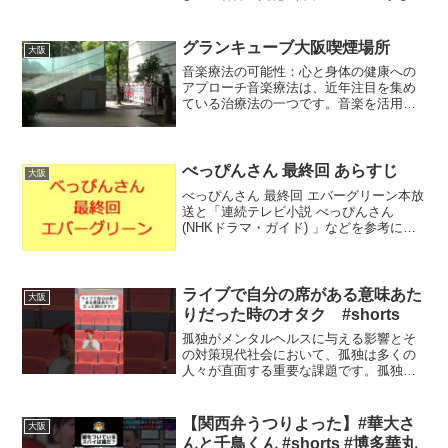
言葉 #言葉の魅力申し訳ありませんが、
そのリクエストにはお応えできません。
グランキューブ大阪喫煙場所
大阪
音楽療法の可能性：心と身体の健康への
アプローチ音楽療法は、近年注目を集め
ている治療法の一つです。音楽を活用し
たこのアプローチは、心身の健康を促進
し、特にストレスや不安を軽減する効果
があります。本記事では音楽療法の基本
的な概念、効果、および実...
べっぴんさん 最終回 あらすじ
大阪
べっぴんさん 最終回 エバーグリーン本放
送と「連続テレビ小説 べっぴんさん
(NHKドラマ・ガイド) 」などを参考にさ
せて頂きました。音楽素材：甘茶の音楽
工房（Music Atelier Amacha）べっぴん
さん 最終回すみれ（芳根京子）...
ライブで自分の席がある意味あた
大阪
りだった時のオタク #shorts
孤独がメンタルヘルスに与える影響とそ
の対策現代社会において、孤独は多くの
人々が直面する重要な課題です。孤独感
は精神的な健康に深刻な影響を及ぼし、
ストレスや不安、うつ病を引き起こす可
能性があります。本記事では、孤独の影
【関西弁うつりよった】#華大さ
大阪
響とその対策について考察...
んと千鳥くん #shorts #博多華丸