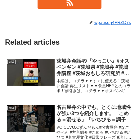
wpauserj4PRZD7s
Related articles
茨城弁会話49『やっこい』#オス
大阪
ペンギン #茨城県 #茨城弁 #茨城
弁講座 #茨城おもしろ研究所 #茨
城弁会話 #方言 #訛り#赤ちゃん
本編は、コチラ▼▼すぐに使える！茨城
弁会話 再生リスト▼▼食堂HEYとのコラ
ボ！割引きは、コチラ▼▼オスペンギン
へのお仕事のオファーは、コチラ
▼osupenlive@gmail.com▼チャンネル登
録▼▼Twitter▼・山中→・でれすけ→...
名古屋弁の中でも、とくに地域性
大阪
が強い3つを紹介します。「こめ
る＝混ぜる」「いちびる＝調子に
のる」「いびつ＝歪んでる」 #方
VOICEVOX:ずんだもん#名古屋弁 #なご
言紹介 #雑学 #いい言葉
やべん #方言紹介 #こめる #いちびる #い
びつ #名古屋文化 #日常フレーズ #珍しい