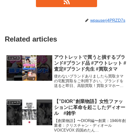
wpauserj4PRZD7s
Related articles
アウトレットで買うと損するブラ
ニュース
ンド#ブランド品 #アウトレット #
査定#ブランド先生 #買取タマ
使わないブランドありましたら買取タマ
の宅配買取をご利用下さい。ブランドを
送ると即日、高額買取！買取タマホーム
ページアウトレットでの賢い買い物方法
アウトレットモールは、多くの人にとっ
てブランド品をお得に手に入れる絶好の
【”DIOR”創業物語】女性ファッ
ニュース
場所です。ショッピングを...
ションに革命を起こしたディオー
ル #雑学
【創業物語】〜DIOR編〜創業：1946年創
業者：クリスチャン・ディオール
VOICEVOX:四国めたん