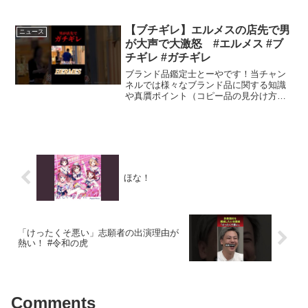
ンクダイヤモンドは、その独特な色彩と
神秘的な輝きで、多くの人々を魅了して
きました。特にオーストラリアのアーガ
【ブチギレ】エルメスの店先で男
ニュース
イ...
が大声で大激怒 #エルメス #ブ
チギレ #ガチギレ
ブランド品鑑定士とーやです！当チャン
ネルでは様々なブランド品に関する知識
や真贋ポイント（コピー品の見分け方）
などをお伝えしていきます。＿＿＿＿＿
＿＿＿＿＿＿＿＿＿＿★前回の動画はこ
ちら【Vol.189】偽ブランド品を顔出し
LIVE配信で販売...
ほな！
「けったくそ悪い」志願者の出演理由が
熱い！ #令和の虎
Comments