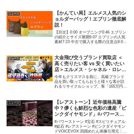
———————————————たつま
カンパニー〜好きな会社をみつける場
所〜———————————————#雑
【かんてい局】エルメス人気のシ
ニュース
学#トリビア#起業#歴史クリス...
ョルダーバッグ！エブリン徹底解
説！
【目次】0:00 オープニング0:46 エブリン
の紹介とサイズ展開6:07 エブリンの人気
素材7:23 中古で購入する際の注意点8:07
かんてい局での販売価格【かんてい局オ
ンラインストア・エブリンTPM】
↓↓↓【かんてい局オンラインストア...
大金飛び交うブランド買取店 ＜
ニュース
高く売りたい客 vs 安く買いたい
店＞エルメス・シャネル・ロレッ
クス…白熱の攻防戦
今年もクリスマスを前に、高級ブランド
品を買い取ってもらおうと様々な客が訪
れるリサイクルショップ。客「165万円
で！」店「150万円ぐらいで…」客「165
万円！」店「気持ちで155万円！」店員と
客が、互いの腹を読みつつギリギリのラ
【レアストーン】近年価格高騰
ニュース
インを探り合...
中？儚くも鮮烈な色彩の遺産「ピ
ンクダイヤモンド」#パワースト
ーン #宝石 #スピリチュアル #鉱
#パワーストーン #宝石 #スピリチュアル
石 #レアストーン #ピンクダイヤ
#鉱石 #レアストーン #ピンクダイヤモン
ドVOICEVOX:四国めたん画像引用元：ピ
モンド