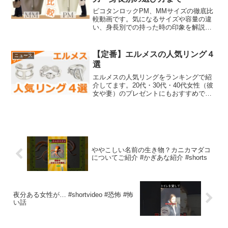
ピコタンロックPM、MMサイズの徹底比
較動画です。気になるサイズや容量の違
い、身長別での持った時の印象を解説し
ています。定番のノワール(ブラック)やベ
ージュ系、愛用しやすいカラーもおすす
めのコーディネートとともにご紹介をし
【定番】エルメスの人気リング４
ニュース
ております。初めて...
選
エルメスの人気リングをランキングで紹
介してます。20代・30代・40代女性（彼
女や妻）のプレゼントにもおすすめで
す！【WEB版】エルメスの人気指輪ラン
キング＝＝＝＝チャプター＝＝＝＝0:00
本編開始0:11 シェーヌ・ダンクル・アン
シェネ...
ややこしい名前の生き物？カニカマダコ
についてご紹介 #かぎあな紹介 #shorts
夜分ある女性が… #shortvideo #恐怖 #怖
い話