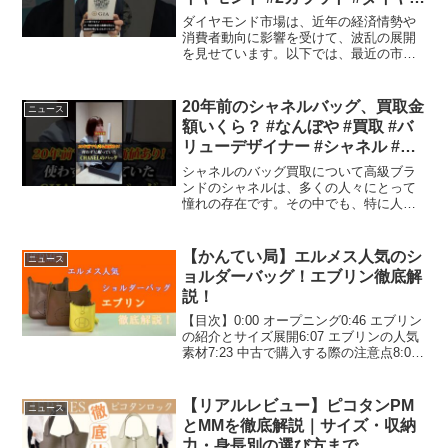
場 #価格修正 #マーティンラパポ
ダイヤモンド市場は、近年の経済情勢や
ート #宝石投資 #経済警告 #市場
消費者動向に影響を受けて、波乱の展開
を見せています。以下では、最近の市場
動向 #買取
動向とその影響を探ります。最近の報告
によれば、ダイヤモンド業界において重
要な動きが見られています。マーティ
20年前のシャネルバッグ、買取金
ニュース
ン・ラパポート氏は、キャラ...
額いくら？ #なんぼや #買取 #バ
リューデザイナー #シャネル #ブ
ランド #マトラッセ
シャネルのバッグ買取について高級ブラ
ンドのシャネルは、多くの人々にとって
憧れの存在です。その中でも、特に人気
を集めるのがシャネルのバッグです。今
回は、シャネルのバッグを買取に出す際
のポイントや、買取プロセスについて詳
【かんてい局】エルメス人気のシ
ニュース
しくお伝えします。買取の...
ョルダーバッグ！エブリン徹底解
説！
【目次】0:00 オープニング0:46 エブリン
の紹介とサイズ展開6:07 エブリンの人気
素材7:23 中古で購入する際の注意点8:07
かんてい局での販売価格【かんてい局オ
ンラインストア・エブリンTPM】
↓↓↓【かんてい局オンラインストア...
【リアルレビュー】ピコタンPM
ニュース
とMMを徹底解説｜サイズ・収納
力・身長別の選び方まで