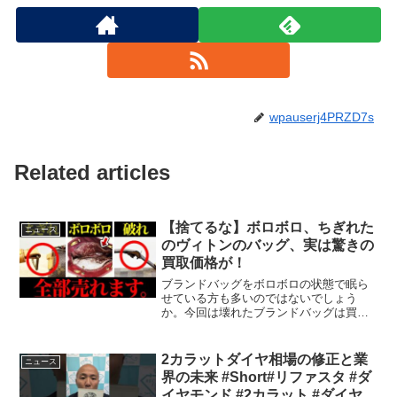
wpauserj4PRZD7s
Related articles
【捨てるな】ボロボロ、ちぎれた
ニュース
のヴィトンのバッグ、実は驚きの
買取価格が！
ブランドバッグをボロボロの状態で眠ら
せている方も多いのではないでしょう
か。今回は壊れたブランドバッグは買取
について解説します！捨てる前に一度、
ぜひ買取大吉へお持ちください！0:00 挨
拶・今回のテーマ0:47 エルメスの買取
2カラットダイヤ相場の修正と業
ニュース
1:59 ルイ・...
界の未来 #Short#リファスタ #ダ
イヤモンド #2カラット #ダイヤ相