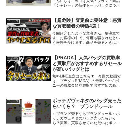
こんにちは。今回は人気のブランド商品
「シャレー」の新作トートバッグについ
てご紹介します。このバッグは、スタイ
リッシュなデザインと実用性を兼ね備
え、多くの方に愛されています。それで
【超危険】査定前に要注意！悪質
ニュース
は、詳しく見ていきましょう...
な買取業者の特徴4選！
今回紹介したような業者さん、要注意で
す！お客様の中で、何度も騙されたとい
う報告を受けます。商品を売るときは自
分が納得できる形で行いましょう！株式
会社SOKでは買取や査定を行っておりま
す！家にある物は基本全て買取対象で
【PRADA】人気バッグの買取率
ニュース
す！！無料相談・無料見積...
と買取店がおすすめするリセール
が高いバッグとは
無料LINE査定はこちら▼ 今回の動画で
は、プラダ（PRADA）の最新バッグ ボ
ニーの買取金額や買取でおすすめの商品
について解説しました。【目次】00:00
プラダのリセール率について解説！00:42
ボニーの定価と買取について02:16 ...
ボッテガヴェネタのバッグ売った
ニュース
らいくら？ ブランドゥール
～ブランド売るならブランドゥール～ボ
ッテガヴェネタのバッグ売ったらいく
ら？実際に買取させていただいたボッテ
ガヴェネタのバッグの買取実績です！ボ