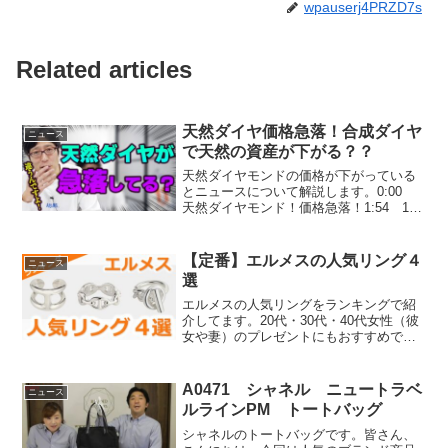
wpauserj4PRZD7s
Related articles
天然ダイヤ価格急落！合成ダイヤ
ニュース
で天然の資産が下がる？？
天然ダイヤモンドの価格が下がっている
とニュースについて解説します。0:00
天然ダイヤモンド！価格急落！1:54 1.5
カラット以上は下がってない！4:27 天
然と合成の相関関係は？6:55 見た目は
同じ 資産価値は雲泥9:10 ダイヤの価...
【定番】エルメスの人気リング４
ニュース
選
エルメスの人気リングをランキングで紹
介してます。20代・30代・40代女性（彼
女や妻）のプレゼントにもおすすめで
す！【WEB版】エルメスの人気指輪ラン
キング＝＝＝＝チャプター＝＝＝＝0:00
本編開始0:11 シェーヌ・ダンクル・アン
A0471 シャネル ニュートラベ
ニュース
シェネ...
ルラインPM トートバッグ
シャネルのトートバッグです。皆さん、