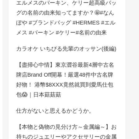
エルメスのバーキン、ケリー超高級バッ
グの名前の由来知ってますか？🤩️#なん
ぼや #ブランドバッグ #HERMES #エル
メス #バーキン #ケリー#名前の由来
カラオケ いちびる先輩のオッサン(後編)
【盡掃心中情】東京澀谷最新4層中古名
牌店Brand Off開幕！嚴選48件中古名牌
好物！ 港幣$8XXX竟然就買到愛馬仕包
包😱｜日本菇菇菇
仕方がないと思えるかどうか。
【本物と偽物の見分け方～金属編～】お
持ちのジュエリーやアクセサリーの金属