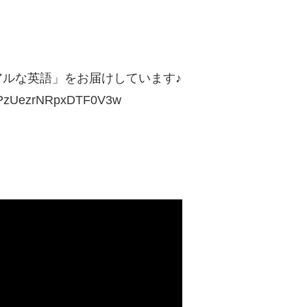
ルな英語」をお届けしています♪
HLPzUezrNRpxDTF0V3w