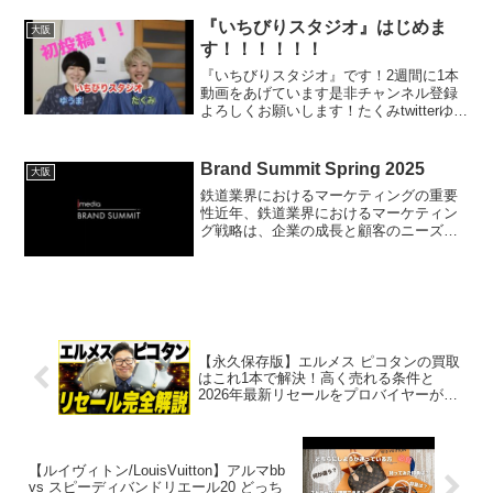
『いちびりスタジオ』はじめま
大阪
す！！！！！！
『いちびりスタジオ』です！2週間に1本
動画をあげています是非チャンネル登録
よろしくお願いします！たくみtwitterゆう
まtwitter新たな挑戦の始まり：1棟スタジ
オの開設近年、デジタルコンテンツの発
信はますます重要になってきています。
Brand Summit Spring 2025
大阪
そ...
鉄道業界におけるマーケティングの重要
性近年、鉄道業界におけるマーケティン
グ戦略は、企業の成長と顧客のニーズに
応える上で重要な要素となっています。
鉄道は単なる輸送手段ではなく、地域経
済や観光業にも大きな影響を与える存在
です。このため、鉄道企業...
【永久保存版】エルメス ピコタンの買取
はこれ1本で解決！高く売れる条件と
2026年最新リセールをプロバイヤーが完
全解説（製造年代・状態・サイズ・色）
【ルイヴィトン/LouisVuitton】アルマbb
vs スピーディバンドリエール20 どっち