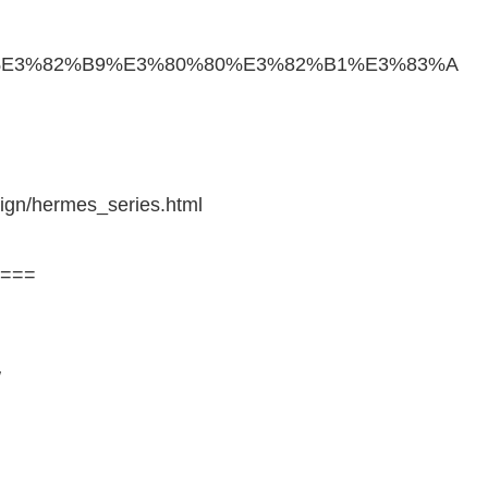
E3%82%B9%E3%80%80%E3%82%B1%E3%83%A
aign/hermes_series.html
===
/