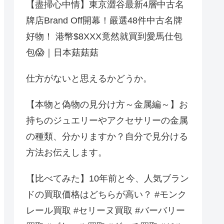
【盡掃心中情】東京澀谷最新4層中古名
牌店Brand Off開幕！嚴選48件中古名牌
好物！ 港幣$8XXX竟然就買到愛馬仕包
包😱｜日本菇菇菇
仕方がないと思えるかどうか。
【本物と偽物の見分け方～金属編～】お
持ちのジュエリーやアクセサリーの金属
の種類、分かりますか？自分で見分ける
方法お伝えします。
【比べてみた】10年前と今、人気ブラン
ドの買取価格はどちらが高い？ #モンク
レール買取 #セリーヌ買取 #バーバリー