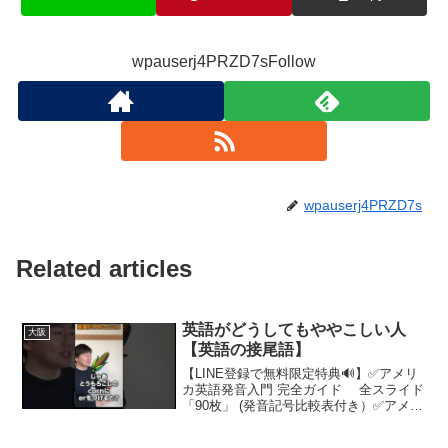
wpauserj4PRZD7sFollow
wpauserj4PRZD7s
Related articles
英語がどうしてもややこしい人
大阪
【英語の接尾語】
【LINE登録で無料限定特典🔊】✅アメリ
カ英語発音入門 完全ガイド 全スライド
「90枚」 (発音記号比較表付き）✅アメリ
カ英語発音学習ロードマップ (0%から
20%へ）⬇︎こちらをクリック！(「アプリ