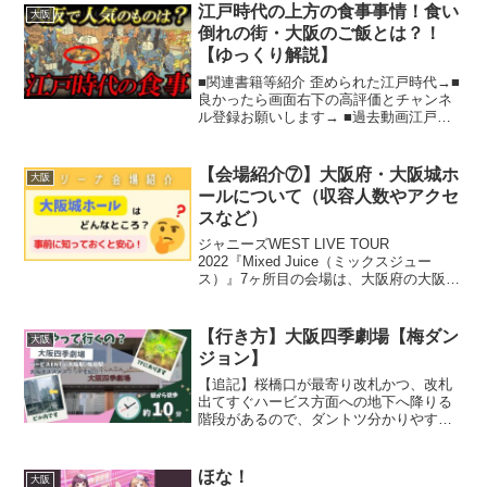
で開く」を押してください）■英語発音...
江戸時代の上方の食事事情！食い
大阪
倒れの街・大阪のご飯とは？！
【ゆっくり解説】
■関連書籍等紹介 歪められた江戸時代→■
良かったら画面右下の高評価とチャンネ
ル登録お願いします→ ■過去動画江戸の
物価事情！庶民の年収と意外すぎる生活
費を徹底解説→ 【夜事情】意外？！江戸
庶民の夜の過ごし方【日本史】→ 江戸時
【会場紹介⑦】大阪府・大阪城ホ
大阪
代のお酒事情！...
ールについて（収容人数やアクセ
スなど）
ジャニーズWEST LIVE TOUR
2022『Mixed Juice（ミックスジュー
ス）』7ヶ所目の会場は、大阪府の大阪城
ホールです！アリーナ席・スタンド席の
座席の配置や立ち見スペース、会場への
行き方などについてお伝えしています！
【行き方】大阪四季劇場【梅ダン
大阪
今回の...
ジョン】
【追記】桜橋口が最寄り改札かつ、改札
出てすぐハービス方面への地下へ降りる
階段があるので、ダントツ分かりやすい
です！四つ橋線の案内に向かって進みつ
つ、柱乱立エリアで視界が開けたら右に
進むだけなので、シンプルだと思います
ほな！
大阪