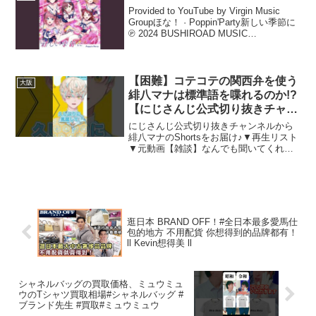
ー！byフォロワーさん(...
Provided to YouTube by Virgin Music
Groupほな！ · Poppin'Party新しい季節に
℗ 2024 BUSHIROAD MUSIC
INC.Released on: 2024-01-24Write...
【困難】コテコテの関西弁を使う
大阪
緋八マナは標準語を喋れるのか!?
【にじさんじ公式切り抜きチャン
ネル】
にじさんじ公式切り抜きチャンネルから
緋八マナのShortsをお届け♪▼再生リスト
▼元動画【雑談】なんでも聞いてくれ雑
談！【にじさんじ/緋八マナ】▼にじさん
じ公式切り抜きチャンネル▼にじさんじ
公式切り抜きチャンネルTwitter X(旧Twi...
逛日本 BRAND OFF！#全日本最多愛馬仕
包的地方 不用配貨 你想得到的品牌都有！
ll Kevin想得美 ll
シャネルバッグの買取価格、ミュウミュ
ウのTシャツ買取相場#シャネルバッグ #
ブランド先生 #買取#ミュウミュウ