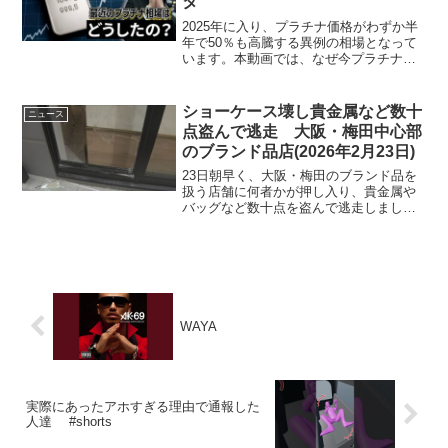
タ
2025年に入り、プラチナ価格がわずか半
年で50％も高騰する異例の相場となって
います。本動画では、なぜ今プラチナが
ここまで注目を集めているのか、その急
騰の裏側をデータに基づいてわかりやす
く解説します。南アフリカの供給トラブ
ショーケース壊し貴金属など数十
ニュース
ルやアメリカの政策...
点盗んで逃走 大阪・梅田中心部
のブランド品店(2026年2月23日)
23日朝早く、大阪・梅田のブランド品を
扱う店舗に何者かが押し入り、貴金属や
バッグなど数十点を盗んで逃走しまし
た。 午前5時すぎ、大阪市北区芝田にあ
る「ブランドオフ大阪梅田店」の防犯セ
ンサーが反応したと、警備会社から通報
がありました。 警察に...
WAYA
実際にあったアホすぎる理由で通報した
人達 #shorts