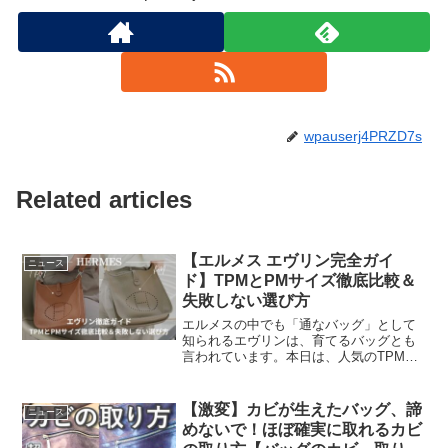
wpauserj4PRZD7s
Related articles
【エルメス エヴリン完全ガイ
ニュース
ド】TPMとPMサイズ徹底比較＆
失敗しない選び方
エルメスの中でも「通なバッグ」として
知られるエヴリンは、育てるバッグとも
言われています。本日は、人気のTPMと
PMサイズのふたつを徹底解説。気になる
ショルダーの長さや、持った時のサイズ
感、容量をご紹介しています。エヴリン
【激変】カビが生えたバッグ、諦
ニュース
の無駄のないシンプル...
めないで！ほぼ確実に取れるカビ