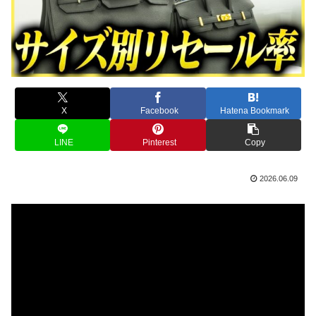
X
Facebook
Hatena Bookmark
LINE
Pinterest
Copy
2026.06.09