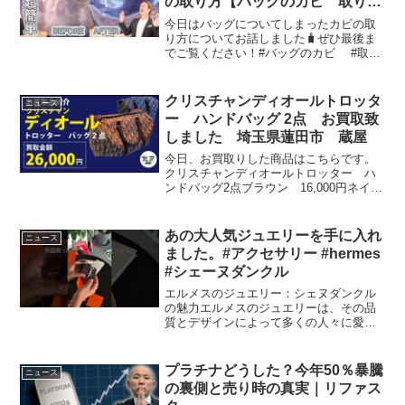
の取り方【バッグのカビ 取り
方】
今日はバッグについてしまったカビの取
り方についてお話しました🧳ぜひ最後ま
でご覧ください！#バッグのカビ #取り
方 ─━─━─━─━─━─━─━─━─━─━─━─みっ
ちぃこと満田です！このチャンネルでは
「一生物のバッグに出会う」をテーマ
クリスチャンディオールトロッタ
ニュース
に、...
ー ハンドバッグ 2点 お買取致
しました 埼玉県蓮田市 蔵屋
今日、お買取りした商品はこちらです。
クリスチャンディオールトロッター ハ
ンドバッグ2点ブラウン 16,000円ネイビ
ー 10,000円お売り頂きました。誠にあ
りがとうございます！埼玉県蓮田市40年
以上の老舗の質屋がお送りするYouTube
あの大人気ジュエリーを手に入れ
ニュース
チ...
ました。#アクセサリー #hermes
#シェーヌダンクル
エルメスのジュエリー：シェヌダンクル
の魅力エルメスのジュエリーは、その品
質とデザインによって多くの人々に愛さ
れています。特に、シェヌダンクルは多
くのファンに支持されている人気のアイ
テムです。このジュエリーは、一生の相
プラチナどうした？今年50％暴騰
ニュース
棒としての特別な価値を持...
の裏側と売り時の真実｜リファス