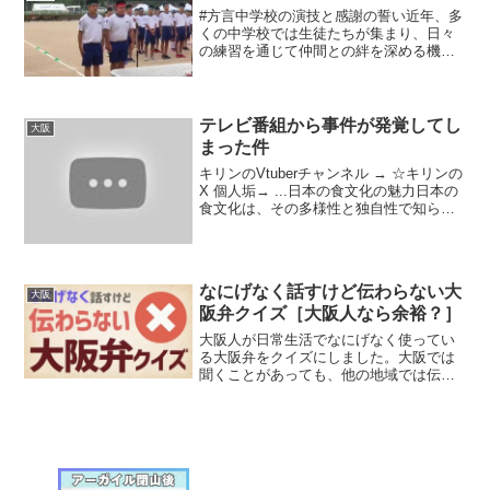
できて嬉...
#方言中学校の演技と感謝の誓い近年、多
くの中学校では生徒たちが集まり、日々
の練習を通じて仲間との絆を深める機会
が増えています。特に運動会や発表会な
どのイベントでは、協力し合い、支え合
う精神が大切にされています。この記事
では、ある中学校の生徒...
テレビ番組から事件が発覚してし
大阪
まった件
キリンのVtuberチャンネル → ☆キリンの
X 個人垢→ ...日本の食文化の魅力日本の
食文化は、その多様性と独自性で知られ
ています。食事は単なる栄養補給にとど
まらず、文化や習慣、そして人々の心を
結ぶ大切な要素です。この記事では、日
本の食...
なにげなく話すけど伝わらない大
大阪
阪弁クイズ［大阪人なら余裕？］
大阪人が日常生活でなにげなく使ってい
る大阪弁をクイズにしました。大阪では
聞くことがあっても、他の地域では伝わ
らない。そんな言葉を中心にピックアッ
プしました。大阪弁に自信のある人はぜ
ひともチャレンジしてみてください。こ
のチャンネルは・関西弁を...