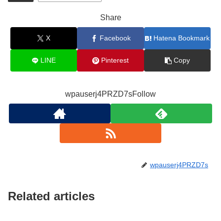
Share
X
Facebook
Hatena Bookmark
LINE
Pinterest
Copy
wpauserj4PRZD7sFollow
wpauserj4PRZD7s
Related articles