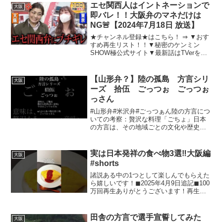
エセ関西人はイントネーションで
大阪
即バレ！！大阪弁のマネだけは
NG🚨【2024年7月18日 放送】
★チャンネル登録★はこちら！ ⇒ ▼おす
すめ再生リスト！！▼秘密のケンミン
SHOW極公式サイト▼最新話はTVerをチ
ェック！▼公式サブチャンネル「秘密の
東京ご当地メシ」チャンネル登録をお願
いします！ ⇒ #ケンミンショー #大阪 #方
【山形弁？】陸の孤島 方言シリ
大阪
言#イ...
ーズ 拾伍 ごっつぉ ごっつぉ
っさん
#山形弁#米沢弁#ごっつぁん陸の方言につ
いての考察：贅沢な料理「ごちょ」日本
の方言は、その地域ごとの文化や歴史を
反映しており、多くの特徴的な言葉や表
現が存在します。特に、「ごちょ」とい
う言葉は、贅沢な料理やご馳走を指す方
実は日本発祥の食べ物3選‼︎大阪編
大阪
言の一例です。今回は...
#shorts
諸説ある中の1つとして楽しんでもらえた
ら嬉しいです！◼︎2025年4月9日追記◼︎100
万回再生ありがとうございます！再生回
数のカウント方法が変わった中、これま
でと同じカウント方法の「エンゲージビ
ュー」の項目において、今回も無事達成
田舎の方言で選手宣誓してみた
大阪