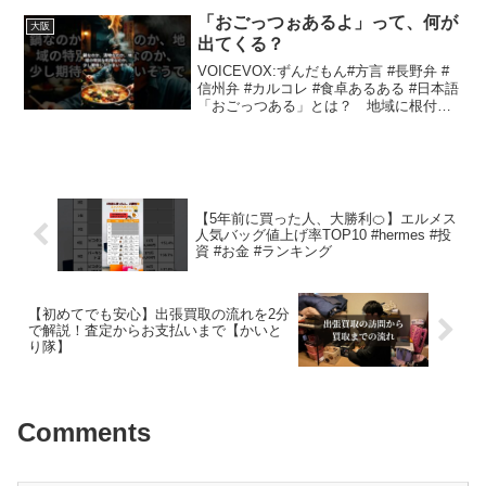
せ。大阪市内育ちの大阪人視点での発音
をベースにしています。このチャンネル
「おごっつぉあるよ」って、何が
大阪
は・関西弁を勉強したい・...
出てくる？
VOICEVOX:ずんだもん#方言 #長野弁 #
信州弁 #カルコレ #食卓あるある #日本語
「おごっつある」とは？ 地域に根付い
た食文化の一端日本各地には、地域に特
有の言葉や言い回しが数多く存在しま
す。その中でも「おごっつある」という
言葉は...
【5年前に買った人、大勝利🍊】エルメス
人気バッグ値上げ率TOP10 #hermes #投
資 #お金 #ランキング
【初めてでも安心】出張買取の流れを2分
で解説！査定からお支払いまで【かいと
り隊】
Comments