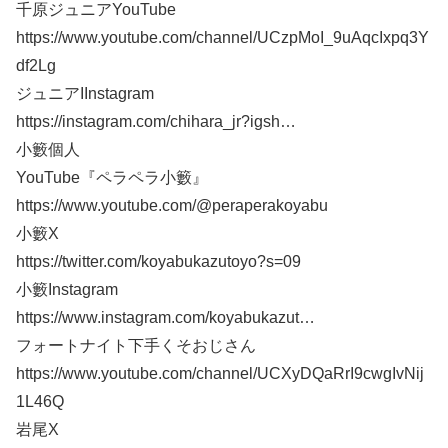
千原ジュニアYouTube
https://www.youtube.com/channel/UCzpMoI_9uAqcIxpq3Y
df2Lg
ジュニアIInstagram
https://instagram.com/chihara_jr?igsh​…
小籔個人
YouTube『ペラペラ小籔』
https://www.youtube.com/@peraperakoyabu
小籔X
https://twitter.com/koyabukazutoyo?s=09​
小籔Instagram
https://www.instagram.com/koyabukazut…​
フォートナイト下手くそおじさん
https://www.youtube.com/channel/UCXyDQaRrI9cwgIvNij
1L46Q
岩尾X