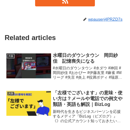
wpauserj4PRZD7s
Related articles
水曜日のダウンタウン 岡田紗
大阪
佳 記憶喪失になる
#水曜日のダウンタウン #水ダウ #神回 #
岡田紗佳 #おかぴー #伊藤友里 #麻雀 #M
リーグ #失言 #炎上 #役満ボディ #瑞原明
奈 #渋川難波 #堀慎吾 #内川幸太郎 #多井
隆晴 #われめdeポン #国士無双13面待ち #
純正九連宝...
「左様でございます」の意味・使
大阪
い方は？メールや電話での例文や
類語・英語も解説｜BizLog
新時代を生きるビジネスパーソンを応援
するメディア『BizLog（ビズログ）』
《》の公式アカウント知っておきたいビ
ジネス用語・マナー等について発信しま