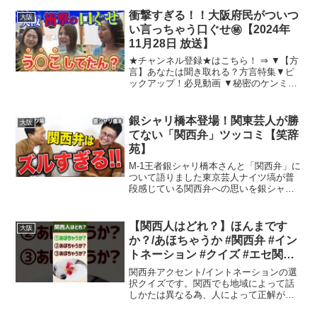
す！・ビジネス用語・ビジネスマナーを
知りたい方・新時代でも活躍できるビジ
衝撃すぎる！！大阪府民がついつ
大阪
ネスパーソンを目指す...
い言っちゃう口ぐせ㊙️【2024年
11月28日 放送】
★チャンネル登録★はこちら！ ⇒ ▼【方
言】あなたは聞き取れる？方言特集▼ピ
ックアップ！必見動画 ▼秘密のケンミン
SHOW極公式サイト▼ytv MyDo!【秘密の
ケンミンSHOW極】▼最新話はTVerをチ
ェック！▼公式サブチャンネル「秘密
銀シャリ橋本登場！関東芸人が勝
大阪
の...
てない「関西弁」ツッコミ【笑辞
苑】
M-1王者銀シャリ橋本さんと「関西弁」に
ついて語りました東京芸人ナイツ塙が普
段感じている関西弁への思いを銀シャリ
橋本さんにぶつけていきます《Twitter》#
ナイツ #漫才 #はなわ関西弁と漫才文
化の魅力関西弁は日本の地域言語の中で
【関西人はどれ？】ほんまです
大阪
非常に特...
か？/あほちゃうか #関西弁 #イン
トネーション #クイズ #エセ関西
弁 #アクセント #shorts vol.2
関西弁アクセント/イントネーションの選
択クイズです。関西でも地域によって話
しかたは異なる為、人によって正解が異
なる場合があるのはご了承くださいま