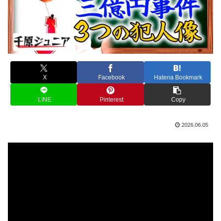
X
Facebook
Hatena Bookmark
LINE
Pinterest
Copy
2026.06.05