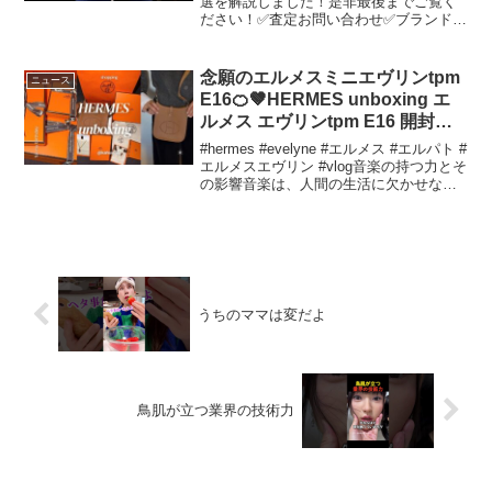
選を解説しました！是非最後までご覧く
ださい！✅査定お問い合わせ✅ブランド品
査定の無料相談はこちらからお願いいた
します！✅こちらの動画も合わせてチェ
ック✅2025年上半期エルメス換金率ラン
念願のエルメスミニエヴリンtpm
ニュース
キングTOP10...
E16🍊🤎HERMES unboxing エ
ルメス エヴリンtpm E16 開封動
画
#hermes #evelyne #エルメス #エルパト #
エルメスエヴリン #vlog音楽の持つ力とそ
の影響音楽は、人間の生活に欠かせない
重要な要素です。私たちは、音楽を通じ
て感情を表現し、他者とコミュニケーシ
ョンを取り、また自己を発見す...
うちのママは変だよ
鳥肌が立つ業界の技術力