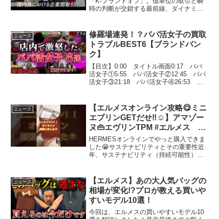
「K-ブランドオフ」。億単位の取引と瞬
時の判断が交錯する最前線、ダイナミッ
クな「法人事業部」の紹介動画です。■採
用サイト■募集中の求人Kブランドの成長
と魅力Kブランドは、ブランド業界で確固
修羅場連発！？パパ活女子の買取
ニュース
たる地位を築い...
トラブルBEST6【ブランドバン
ク】
【目次】0:00 タイトル画面0:17 パパ
活女子①5:55 パパ活女子②12:45 パパ
活女子③21:18 パパ活女子④26:53 パ
パ活女子⑤32:49 パパ活女子⑥【ブラン
ドバンク総合サイト】お得なサービス盛
りだくさん！SNSもフリマ...
【エルメスオンライン攻略😋ミニ
ニュース
エブリンGETだせ‼️☺️】アマゾー
ヌ👜エヴリンTPM #エルメス
HERMES
HERMESオンラインでやっと購入できま
した😭サステナビリティとその重要性近
年、サステナビリティ（持続可能性）の
概念が広まりつつあり、私たちの生活や
ビジネスに深く影響を与えています。こ
の文章では、サステナビリティの基本的
【エルメス】あの大人気バッグの
ニュース
な考え方、さまざまな...
相場が変化!?プロが教える買いや
すいモデル10選！
今回は、エルメスの買いやすいモデル10