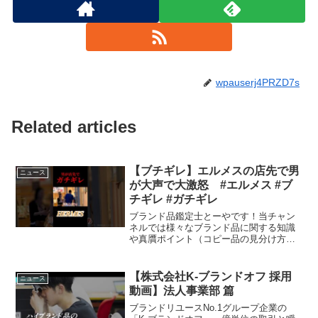
wpauserj4PRZD7s
Related articles
【ブチギレ】エルメスの店先で男
ニュース
が大声で大激怒 #エルメス #ブ
チギレ #ガチギレ
ブランド品鑑定士とーやです！当チャン
ネルでは様々なブランド品に関する知識
や真贋ポイント（コピー品の見分け方）
などをお伝えしていきます。＿＿＿＿＿
＿＿＿＿＿＿＿＿＿＿★前回の動画はこ
ちら【Vol.189】偽ブランド品を顔出し
【株式会社K-ブランドオフ 採用
ニュース
LIVE配信で販売...
動画】法人事業部 篇
ブランドリユースNo.1グループ企業の