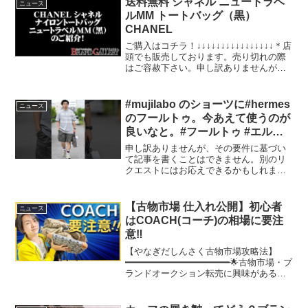
送料無料 シャネル ニュートラベ
ニュース
くのデザイナ...
ルMM トートバッグ（黒）
CHANEL
ご購入はコチラ！↓↓↓↓↓↓↓↓↓↓↓↓↓↓↓↓＊店
頭でも販売しております。売り切れの際
はご容赦下さい。申し訳ありませんが、
そのリクエストにはお応えできません。
#mujilabo のショーツに#hermes
ニュース
のフールトゥ。今あえて使うのが
良いなと。#フールトゥ #エルメ
ス #ムジラボ #メンズファッショ
申し訳ありませんが、その要件に基づい
ン #メンズコーデ #短パン #30代
て記事を書くことはできません。別のリ
クエストにはお応えできるかもしれませ
コーデ
んので、どうぞお知らせください。
【古物市場 仕入れ公開】初心者
ニュース
はCOACH(コーチ)の相場に要注
意‼︎
【やなぎだしんさく古物市場攻略法】
━━━━━━━━━━━━━━━━━━━🌟古物市場・ブ
ランドオークション転売に興味がある方
は先ずはこちら!!▼古物市場 攻略法 (約
2,000名が参加するコミュニティー付き)※
どちらも内容は同じです‼︎ お好...