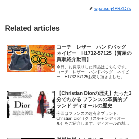
wpauserj4PRZD7s
Related articles
コーチ レザー ハンドバッグ
ニュース
ネイビー H1732-57125【質屋の
買取紹介動画】
今日、お買取りした商品はこちらです。
コーチ レザー ハンドバッグ ネイビ
ー H1732-57125お売り頂きました。誠
にありがとうございます！埼玉県蓮田市
40年以上の老舗の質屋がお送りする
YouTubeチャンネルです。#コーチ#ハン
【Christian Diorの歴史】たった3
ニュース
ドバッグ...
分でわかる フランスの革新的ブ
ランド ディオールの歴史
今回はフランスの超有名ブランド、
Christian Dior（クリスチャンディオー
ル）をご紹介します。ディオールの創業
者「クリスチャンディオール」は設立か
らわずか12年でこの世をさりました。彼
の意志、コンセプトを引き継ぎながら多