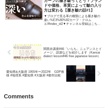
カーフの履き皺ってどう？ブラン
ニュース
ドや価格、革質によって皺の入り
方は変わる【履き皺の話#1】
▼ブログで見る革の種類による履き皺の
違い%E3%80%82カーフ・クロム
エ/#index_id2▼チャンネル登録はこちら
から＿＿＿＿＿＿＿＿＿＿＿＿＿＿＿＿
＿＿＿＿＿＿＿＿このチャンネルでは革
靴を中心としてファッションアイテムを
紹介していま...
関西弁講座#46「いらち」ニュアンスとイ
メージ、語源などを紹介します（Kansai
dialect lesson#46 free japanese lesson）
愛知県&大阪府 1955年〜2022年 GDP推
移 #地理系 #愛知県 #大阪府 #都市比較
Comments