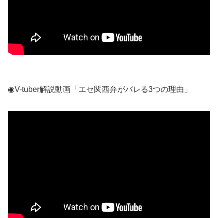
◉V-tuber解説動画「エセ関西弁がバレる3つの理由」