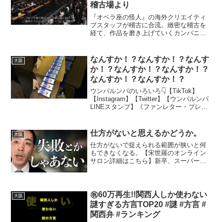
稽古場より
『オペラ座の怪人』の海外クリエイティ
ブスタッフが稽古に合流。緻密な稽古を
経て、作品を磨き上げていくカンパニ
ー。新劇場のオープニングを飾る極上の
舞台をお楽しみに🌹『オペラ座の怪人』
名古屋公演7月5日（日）開幕作品紹介申
なんすか！？なんすか！？なんす
大阪
し訳ありませんが、直接的...
か！？なんすか！？なんすか！？
なんすか！？なんすか！？
ウンパルンパのいろいろ👇【TikTok】
【Instagram】【Twitter】【ウンパルンパ
LINEスタンプ】《ファンレター・プレゼ
ントの宛先はこちら》〒150-0013東京都
渋谷区恵比寿4丁目20-3恵比寿ガーデンプ
レイスタワー18階株...
仕方がないと思えるかどうか。
大阪
仕方がないで捉えられる範囲が狭いと何
もできなくなる。【宋世羅のオンライン
サロン詳細はこちら】新卒、スーパーセ
ールス、営業以外の方まで、様々いま
す。宋世羅と近い距離で接したい、ま
た、メンバー同士でも熱く交流したい方
お待ちしています。【宋世羅へ...
㊗️60万再生!!関西人しか使わない
大阪
謎すぎる方言TOP20 #謎 #方言 #
関西弁 #ランキング