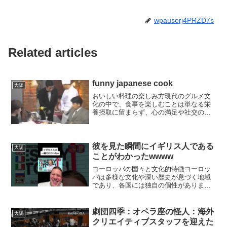
wpauserj4PRZD7s
Related articles
funny japanese cook
大阪
おいしい料理の楽しみ方現代のグルメ文
化の中で、食事を楽しむことは単なる栄
養摂取に留まらず、心の満足や社交の場
としての役割も果たしています。特に、
レストランでシェフの料理を楽しむ体験
は、多くの人々にとって特別なひととき
です。今回は、あるレスト...
彼を見た瞬間にイギリス人である
大阪
ことがわかったwwww
ヨーロッパの国々と文化的特徴ヨーロッ
パは多様な文化や深い歴史が息づく地域
であり、各国には独自の個性がありま
す。特に、ファッションやイメージにお
いて、国ごとの特徴が際立つことが多い
です。今回は、ロシア、イタリア、イギ
劇団四季：オペラ座の怪人：海外
大阪
リスの文化的な側面に焦点を...
クリエイティブスタッフを迎えた