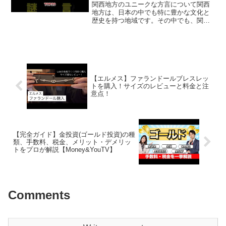
関西地方のユニークな方言について関西
地方は、日本の中でも特に豊かな文化と
歴史を持つ地域です。その中でも、関西
人特有の方言はとても魅力的で、ユニー
クな言い回しや表現が多く見られます。
この記事では、関西人しか使わない興味
深い方言を、人気の高いも...
【エルメス】ファランドールブレスレッ
トを購入！サイズのレビューと料金と注
意点！
【完全ガイド】金投資(ゴールド投資)の種
類、手数料、税金、メリット・デメリッ
トをプロが解説【Money&YouTV】
Comments