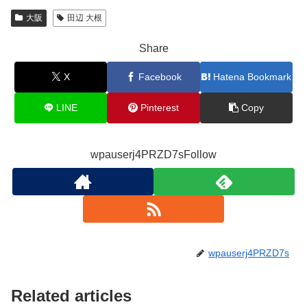
大阪
田辺 大根
Share
X
Facebook
Hatena Bookmark
LINE
Pinterest
Copy
wpauserj4PRZD7sFollow
wpauserj4PRZD7s
Related articles