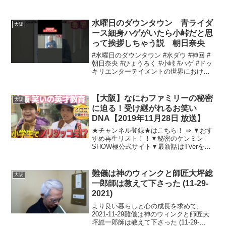
水曜日のダウンタウン 青ライダ
大阪
ース細身ハゲがいたら小峠だと思
って挨拶しちゃう説 朝日奈央
#水曜日のダウンタウン #水ダウ #神回 #
朝日奈央 #ひょうろく #小峠 #ハゲ #ドッ
キリエンターテイメントの世界における
イメージと認知現代のエンターテイメン
ト業界において、特定のキャラクターや
作品に対するイメージ形成は非常に重要
【大阪】なにわファミリーの秘密
大阪
な要素...
に迫る！受け継がれるお笑い
DNA【2019年11月28日 放送】
★チャンネル登録★はこちら！ ⇒ ▼おす
すめ再生リスト！！▼秘密のケンミン
SHOW極公式サイト▼最新話はTVerをチ
ェック！▼公式サブチャンネル「秘密の
東京ご当地メシ」チャンネル登録をお願
いします！ ⇒ #ケンミンショー #大阪
難儀は神のウィンクと師匠大坪総
大阪
#方言...
一郎師は教えて下さった (11-29-
2021)
より良い暮らしと心の成長を求めて,
2021-11-29難儀は神のウィンクと師匠大
坪総一郎師は教えて下さった (11-29-