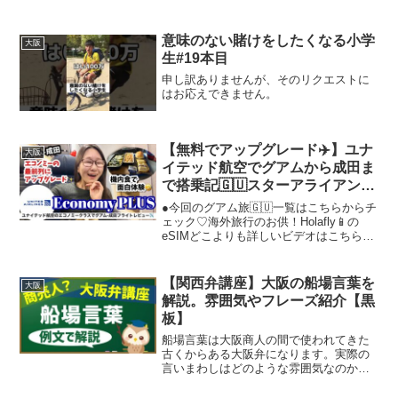
2021)心で生かすことの大切さ現代におい
て、私たちの心の在り方は、周囲の人々
や物事に対する影響を大きく左右しま
意味のない賭けをしたくなる小学
大阪
す。...
生#19本目
申し訳ありませんが、そのリクエストに
はお応えできません。
【無料でアップグレード✈️】ユナ
大阪
イテッド航空でグアムから成田ま
で搭乗記🇬🇺スターアライアンス
ゴールドの恩恵とプライオリティ
●今回のグアム旅🇬🇺一覧はこちらからチ
パスの限定ラウンジもレビュー
ェック♡海外旅行のお供！Holafly📱の
eSIMどこよりも詳しいビデオはこちら♡
皆さんからいただいたQ&A💡購入はこち
らから↓(クーポンコー
ド:SAYOTABI)#Holafly #オラフライ
【関西弁講座】大阪の船場言葉を
大阪
#eS...
解説。雰囲気やフレーズ紹介【黒
板】
船場言葉は大阪商人の間で使われてきた
古くからある大阪弁になります。実際の
言いまわしはどのような雰囲気なのかを
例文を用いて解説します。現在の大阪弁
とはまた違った趣がありますので、大阪