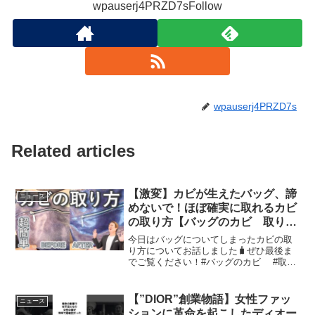
wpauserj4PRZD7sFollow
wpauserj4PRZD7s
Related articles
【激変】カビが生えたバッグ、諦
ニュース
めないで！ほぼ確実に取れるカビ
の取り方【バッグのカビ 取り
方】
今日はバッグについてしまったカビの取
り方についてお話しました🧳ぜひ最後ま
でご覧ください！#バッグのカビ #取り
方 ─━─━─━─━─━─━─━─━─━─━─━─みっ
ちぃこと満田です！このチャンネルでは
「一生物のバッグに出会う」をテーマ
【”DIOR”創業物語】女性ファッ
ニュース
に、...
ションに革命を起こしたディオー