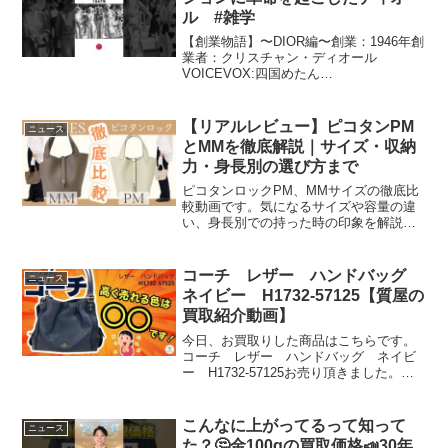
ル #雑学
【創業物語】〜DIOR編〜創業：1946年創
業者：クリスチャン・ディオール
VOICEVOX:四国めたん
———————————————たつま
カンパニー〜好きな会社をみつける場
所〜———————————————#雑
【リアルレビュー】ピコタンPM
ニュース
学#トリビア#起業#歴史クリス...
とMMを徹底解説｜サイズ・収納
力・身長別の選び方まで
ピコタンロックPM、MMサイズの徹底比
較動画です。気になるサイズや容量の違
い、身長別での持った時の印象を解説し
ています。定番のノワール(ブラック)やベ
ージュ系、愛用しやすいカラーもおすす
めのコーディネートとともにご紹介をし
コーチ レザー ハンドバッグ
ニュース
ております。初めて...
ネイビー H1732-57125【質屋の
買取紹介動画】
今日、お買取りした商品はこちらです。
コーチ レザー ハンドバッグ ネイビ
ー H1732-57125お売り頂きました。誠
にありがとうございます！埼玉県蓮田市
40年以上の老舗の質屋がお送りする
YouTubeチャンネルです。#コーチ#ハン
こんなに上がってるって知って
ニュース
ドバッグ...
た？🤔金100gの買取価格📣30年