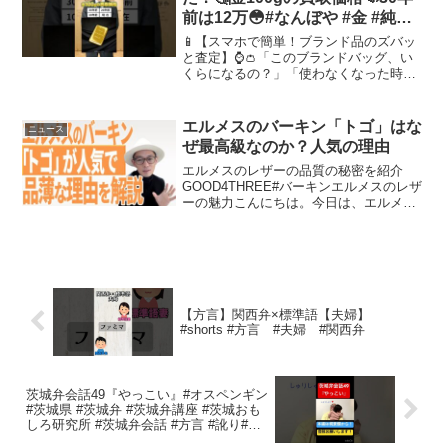
前は12万😳#なんぼや #金 #純金 #
インゴット #24金 #24k #18金
📱【スマホで簡単！ブランド品のズバッ
#18k #金価格 #金相場 #金の売り
と査定】⌚️👛「このブランドバッグ、い
くらになるの？」「使わなくなった時
時
計、今売ったらお得？」そんなお悩み、
写真を送るだけで解決しちゃいましょう
📸✨💎 ブランド品の価値をズバッと査
エルメスのバーキン「トゴ」はな
ニュース
定！⌚️ 時計・バッグ・...
ぜ最高級なのか？人気の理由
エルメスのレザーの品質の秘密を紹介
GOOD4THREE#バーキンエルメスのレザ
ーの魅力こんにちは。今日は、エルメス
のレザーに関する品質についてお話しし
たいと思います。特に、エルメスのバー
キンバッグに使用されるレザーの特徴を
深掘りし、その優れ...
【方言】関西弁×標準語【夫婦】
#shorts #方言 #夫婦 #関西弁
茨城弁会話49『やっこい』#オスペンギン
#茨城県 #茨城弁 #茨城弁講座 #茨城おも
しろ研究所 #茨城弁会話 #方言 #訛り#赤
ちゃん