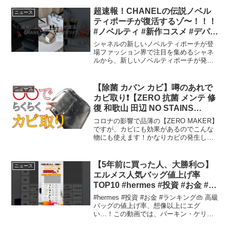
ら、多くの女性に愛されています。特に
スモールサイズとミディアムサイズは人
超速報！CHANELの伝説ノベル
ニュース
気の選択肢ですが、それぞれ...
ティポーチが復活するゾ〜！！！
#ノベルティ #新作コスメ #デパコ
ス
シャネルの新しいノベルティポーチが登
場ファッション界で注目を集めるシャネ
ルから、新しいノベルティポーチが発表
されました。昨年大ヒットしたポーチの
色違いとなり、今年はさらに高級感がア
ップしています。このポーチには、メイ
【除菌 カバン カビ】噂のあれで
ニュース
ク直しがしやすいミラーも...
カビ取り❗️【ZERO 抗菌 メンテ 修
復 和歌山 田辺 NO STAINS
LAB.】
コロナの影響で品薄の【ZERO MAKER】
ですが、カビにも効果があるのでこんな
物にも使えます！かなりカビの発生した
カバンを処理してみました。皮の表面だ
けでなく、ZERO MAKERの浸透率がいい
ので内側まで染み込んで行きやすいの
【5年前に買った人、大勝利🍊】
ニュース
で、カビの...
エルメス人気バッグ値上げ率
TOP10 #hermes #投資 #お金 #ラ
ンキング
#hermes #投資 #お金 #ランキング👜 高級
バッグの値上げ率、想像以上にエグ
い…！この動画では、バーキン・ケリー
をはじめ、ボリードやピコタンなど人気