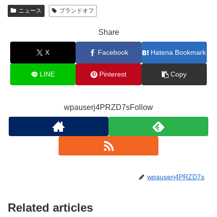
ニュース
ブランドオフ
Share
X
Facebook
Hatena Bookmark
LINE
Pinterest
Copy
wpauserj4PRZD7sFollow
wpauserj4PRZD7s
Related articles