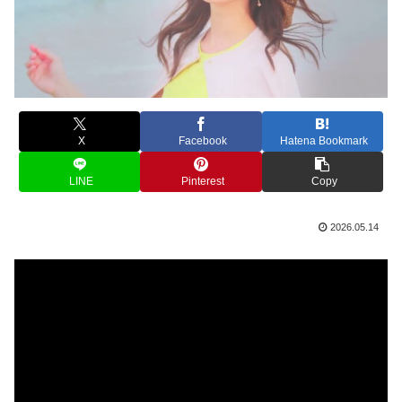
X
Facebook
Hatena Bookmark
LINE
Pinterest
Copy
2026.05.14