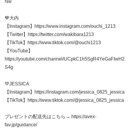
Nw
💙大内
【Instagram】https://www.instagram.com/ouchi_1213
【Twitter】https://twitter.com/wakibara1213
【TikTok】https://www.tiktok.com/@ouchi1213
【YouTube】
https://youtube.com/channel/UCpkC1h5SgR4YeGaFIwH2
S4g
💚JESSICA
【Instagram】https://instagram.com/jessica_0825_jessica
【TikTok】https://www.tiktok.com/@jessica_0825_jessica
プレゼントの配送先はこちら→ https://avex-
fav.jp/guidance/