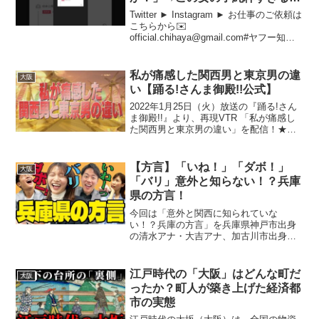
ｗｗ #shorts
Twitter ► Instagram ► お仕事のご依頼は
こちらから✉️
official.chihaya@gmail.com#ヤフー知恵
袋 #アフレコ #まとめ中一女子の疑問と友
情中学1年生の女子生徒が、友人から
「4545」という言葉に...
私が痛感した関西男と東京男の違
大阪
い【踊る!さんま御殿!!公式】
2022年1月25日（火）放送の『踊る!さん
ま御殿!!』より、再現VTR 「私が痛感し
た関西男と東京男の違い」を配信！★番
組情報： 『踊る!さんま御殿!!』 日本
テレビ系列で毎週火曜日19:56～20:54に
て放送中！ お笑い怪獣・明石家...
【方言】「いね！」「ダボ！」
大阪
「バリ」意外と知らない！？兵庫
県の方言！
今回は「意外と関西に知られていな
い！？兵庫の方言」を兵庫県神戸市出身
の清水アナ・大吉アナ、加古川市出身の
大村アナが大阪府大阪市出身の玉巻アナ
にレクチャーします！皆さんの知ってる
兵庫の方言はありましたか・・・？＝＝
江戸時代の「大阪」はどんな町だ
大阪
＝＝＝＝＝＝＝＝＝＝＝＝＝＝...
ったか？町人が築き上げた経済都
市の実態