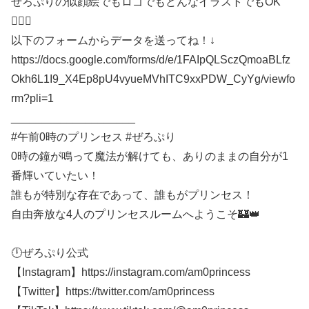
ぜろぷりの似顔絵でもロゴでもどんなイラストでもOK
🙆🏻‍♀️
以下のフォームからデータを送ってね！↓
https://docs.google.com/forms/d/e/1FAIpQLSczQmoaBLfz
Okh6L1I9_X4Ep8pU4vyueMVhITC9xxPDW_CyYg/viewfo
rm?pli=1
____________________
#午前0時のプリンセス #ぜろぷり
0時の鐘が鳴って魔法が解けても、ありのままの自分が1
番輝いていたい！
誰もが特別な存在であって、誰もがプリンセス！
自由奔放な4人のプリンセスルームへようこそ🏰👑
🕛ぜろぷり公式
【Instagram】https://instagram.com/am0princess
【Twitter】https://twitter.com/am0princess