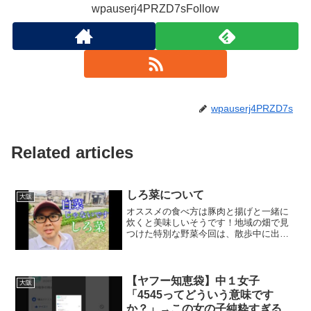
wpauserj4PRZD7sFollow
wpauserj4PRZD7s
Related articles
しろ菜について
大阪
オススメの食べ方は豚肉と揚げと一緒に
炊くと美味しいそうです！地域の畑で見
つけた特別な野菜今回は、散歩中に出会
った畑とその周辺の風景についてお話し
します。普段からこの道を通るたびに、
美しい畑の様子に感心しています。今回
は、そこで見かけた特別な...
【ヤフー知恵袋】中１女子
大阪
「4545ってどういう意味です
か？」→この女の子純粋すぎるｗ