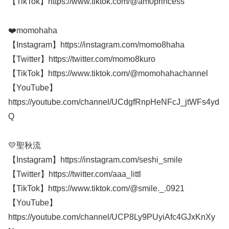
【TikTok】https://www.tiktok.com/@am0princess
❤️momohaha
【Instagram】https://instagram.com/momo8haha
【Twitter】https://twitter.com/momo8kuro
【TikTok】https://www.tiktok.com/@momohahachannel
【YouTube】
https://youtube.com/channel/UCdgfRnpHeNFcJ_jtWFs4yd
Q
💛聖秋流
【Instagram】https://instagram.com/seshi_smile
【Twitter】https://twitter.com/aaa_littl
【TikTok】https://www.tiktok.com/@smile._.0921
【YouTube】
https://youtube.com/channel/UCP8Ly9PUyiAfc4GJxKnXy