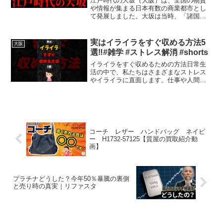
江戸時代の大坂（大阪）は、全国の物資
や情報が集まる日本有数の商業都市とし
て発展しました。大坂は当時、「諸国の
台所」とも呼ばれた物流拠点でしたが、
名所や娯楽の場も数多くありました。今
回は、江戸時代の大坂がどんな町だった
実はイライラをすぐ収める方法5
大阪
のか、様々な視点から解説...
選‼️#雑学 #ストレス解消 #shorts
イライラをすぐ収めるための方法日常生
活の中で、私たちはさまざまなストレス
やイライラに直面します。仕事や人間関
係、予期しない出来事など、心の安定を
損なう要因は多岐にわたります。しか
し、そうしたイライラを和らげるための
簡単な方法がいくつかありま...
コーチ レザー ハンドバッグ ネイビ
ー H1732-57125【質屋の買取紹介動
画】
プラチナどうした？今年50％暴騰の裏側
と売り時の真実｜リファスタ