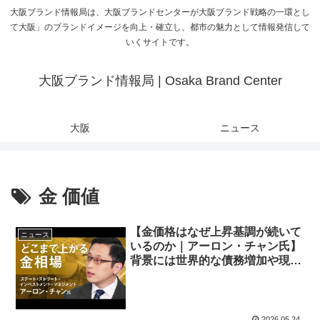
大阪ブランド情報局は、大阪ブランドセンターが大阪ブランド戦略の一環とし
て大阪」のブランドイメージを向上・確立し、都市の魅力として情報発信して
いくサイトです。
大阪ブランド情報局 | Osaka Brand Center
大阪
ニュース
金 価値
【金価格はなぜ上昇基調が続いて
ニュース
いるのか｜アーロン・チャン氏】
背景には世界的な債務増加や現物
需要の高まりなど／金ETFへの資
金流入は続く／2026年の金価格
レンジ予想は
2026.05.24