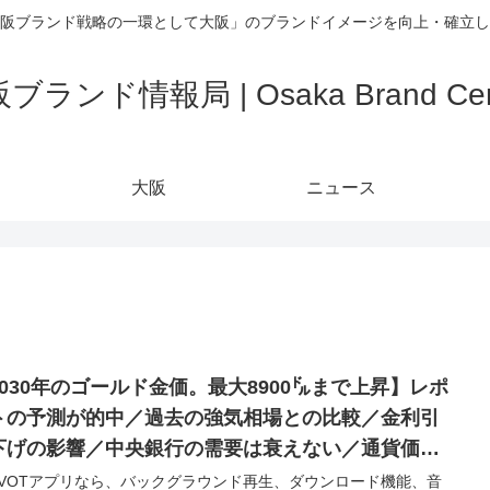
阪ブランド戦略の一環として大阪」のブランドイメージを向上・確立し
ブランド情報局 | Osaka Brand Cen
大阪
ニュース
2030年のゴールド金価。最大8900㌦まで上昇】レポ
トの予測が的中／過去の強気相場との比較／金利引
下げの影響／中央銀行の需要は衰えない／通貨価値
低下し続ける／4800ドルから8900ドル
IVOTアプリなら、バックグラウンド再生、ダウンロード機能、音