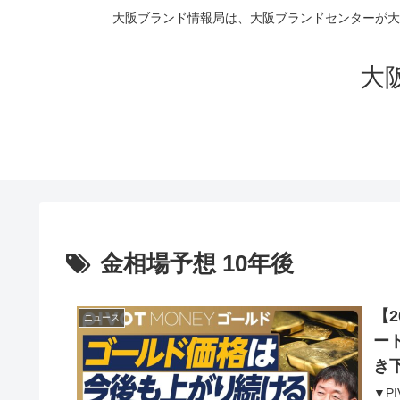
大阪ブランド情報局は、大阪ブランドセンターが大
大阪
金相場予想 10年後
【
ニュース
ー
き
は
▼P