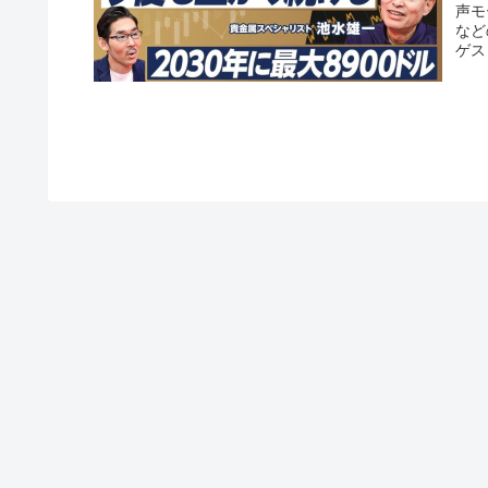
声モ
など
ゲス