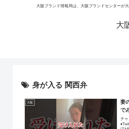
大阪ブランド情報局は、大阪ブランドセンターが大
大阪
身が入る 関西弁
妻
大阪
でみ
チャ
♦Tw
“T