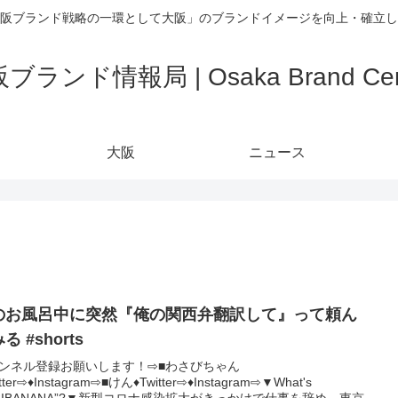
阪ブランド戦略の一環として大阪」のブランドイメージを向上・確立し
ブランド情報局 | Osaka Brand Cen
大阪
ニュース
のお風呂中に突然『俺の関西弁翻訳して』って頼ん
る #shorts
ンネル登録お願いします！⇨■わさびちゃん
itter⇨♦︎Instagram⇨■けん♦Twitter⇨♦Instagram⇨▼What's
ABIBANANA”?▼新型コロナ感染拡大がきっかけで仕事を辞め、東京