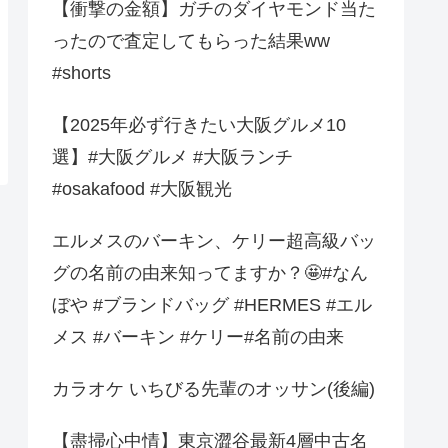
【衝撃の金額】ガチのダイヤモンド当た
ったので査定してもらった結果ww
#shorts
【2025年必ず行きたい大阪グルメ10
選】#大阪グルメ #大阪ランチ
#osakafood #大阪観光
エルメスのバーキン、ケリー超高級バッ
グの名前の由来知ってますか？🤩️#なん
ぼや #ブランドバッグ #HERMES #エル
メス #バーキン #ケリー#名前の由来
カラオケ いちびる先輩のオッサン(後編)
【盡掃心中情】東京澀谷最新4層中古名