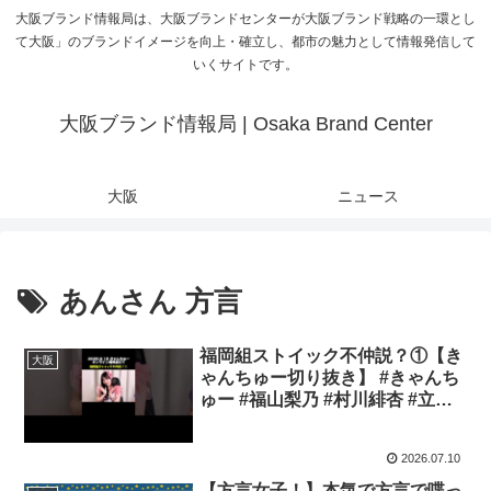
大阪ブランド情報局は、大阪ブランドセンターが大阪ブランド戦略の一環とし
て大阪」のブランドイメージを向上・確立し、都市の魅力として情報発信して
いくサイトです。
大阪ブランド情報局 | Osaka Brand Center
大阪
ニュース
あんさん 方言
福岡組ストイック不仲説？①【き
大阪
ゃんちゅー切り抜き】 #きゃんち
ゅー #福山梨乃 #村川緋杏 #立花
琴未 #宮野静 #推し活
2026.07.10
【方言女子！】本気で方言で喋っ