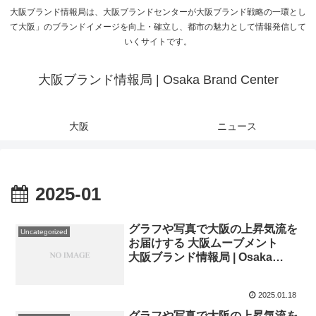
大阪ブランド情報局は、大阪ブランドセンターが大阪ブランド戦略の一環とし
て大阪」のブランドイメージを向上・確立し、都市の魅力として情報発信して
いくサイトです。
大阪ブランド情報局 | Osaka Brand Center
大阪
ニュース
2025-01
グラフや写真で大阪の上昇気流を
Uncategorized
お届けする 大阪ムーブメント
大阪ブランド情報局 | Osaka
Brand Center
2025.01.18
グラフや写真で大阪の上昇気流を