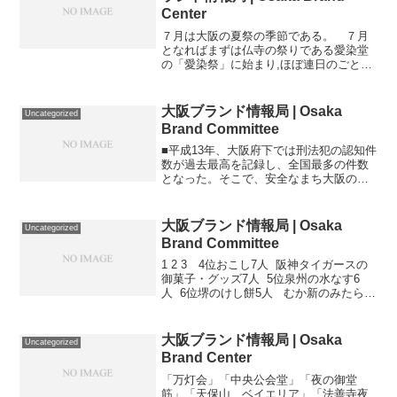
Center
７月は大阪の夏祭の季節である。 ７月
となればまずは仏寺の祭りである愛染堂
の「愛染祭」に始まり,ほぼ連日のごとく
市内のどこかで祭囃子が鳴り響き7/11・
12には神社の夏祭の筆頭・生国魂神社の
「生玉夏祭」、7/24・25には日本三大祭
大阪ブランド情報局 | Osaka
Uncategorized
のひとつで...
Brand Committee
■平成13年、大阪府下では刑法犯の認知件
数が過去最高を記録し、全国最多の件数
となった。そこで、安全なまち大阪の実
現に向けて、平成14年に都道府県として
全国初の安全なまちづくり条例を制定
し、警察、行政、事業者、府民が一体と
大阪ブランド情報局 | Osaka
Uncategorized
なって、安全なまちづ...
Brand Committee
1 2 3 4位おこし7人 阪神タイガースの
御菓子・グッズ7人 5位泉州の水なす6
人 6位堺のけし餅5人 むか新のみたらし
だんご5人 7位吉本グッズ4人 かん袋の
くるみ餅4人 茜丸の五色どら焼き4人 8
位釣鐘まんじゅう...
大阪ブランド情報局 | Osaka
Uncategorized
Brand Center
「万灯会」「中央公会堂」「夜の御堂
筋」「天保山 ベイエリア」「法善寺夜