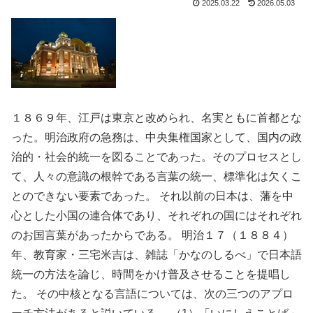
2025.03.22
2026.05.03
１８６９年、江戸は東京と改められ、名実ともに首都とな
った。明治政府の急務は、中央集権国家として、国内の政
治的・社会的統一を図ることであった。そのプロセスとし
て、人々の意識の根幹である言葉の統一、標準化は欠くこ
とのできない要素であった。 それ以前の日本は、藩を中
心とした小国の連合体であり、それぞれの国にはそれぞれ
のお国言葉があったからである。 明治１７（１８８４）
年、教育家・三宅米吉は、雑誌「かなのしるべ」で日本語
統一の方法を論じ、時間をかけ普及させることを提唱し
た。 その中核となる言語については、次の三つのアプロ