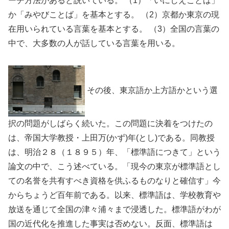
ーチ方法があると説いている。 （1）「いにしえことば」
か「みやびことば」を基本とする。 （2）京都か東京の現
在用いられている言葉を基本とする。 （3）全国の言葉の
中で、大多数の人が話している言葉を用いる。
その後、東京語か上方語かという選
択の問題がしばらく続いた。この問題に決着をつけたの
は、帝国大学教授・上田万(かず)年(とし)である。同教授
は、明治２８（１８９５）年、「標準語につきて」という
論文の中で、こう述べている。「現今の東京が標準語とし
ての名誉を共有すべき資格を供ふるものなりと確信す」今
からちょうど百年前である。以来、標準語は、学校教育や
放送を通じて全国の津々浦々まで浸透した。標準語がわが
国の近代化を推進した事実は否めない。反面、標準語は