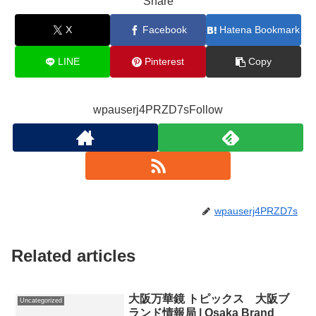
Share
X
Facebook
Hatena Bookmark
LINE
Pinterest
Copy
wpauserj4PRZD7sFollow
wpauserj4PRZD7s
Related articles
大阪万華鏡 トピックス 大阪ブ
Uncategorized
ランド情報局 | Osaka Brand