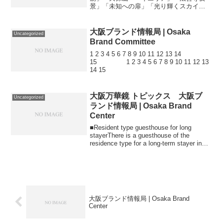
景」「未知への扉」「光り輝くスカイビ
ル」「水の都のファンタジー」「パパ
ラ・ラストサマー」「光の町」「夜の河
畔」「秋の夕べ３」「夜の新世界」「球
大阪ブランド情報局 | Osaka
Uncategorized
場変じて不夜場に！」「泉北コ...
Brand Committee
1 2 3 4 5 6 7 8 9 10 11 12 13 14
15 1 2 3 4 5 6 7 8 9 10 11 12 13
14 15
大阪万華鏡 トピックス 大阪ブ
Uncategorized
ランド情報局 | Osaka Brand
Center
■Resident type guesthouse for long
stayerThere is a guesthouse of the
residence type for a long-term stayer in
Japan, to...
大阪ブランド情報局 | Osaka Brand
Center