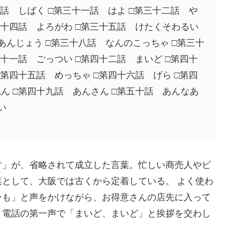
十話 しばく □第三十一話 はよ □第三十二話 や
三十四話 よろがわ □第三十五話 けたくそわるい
あんじょう □第三十八話 なんのこっちゃ □第三十
四十一話 ごっつい □第四十二話 まいど □第四十
□第四十五話 めっちゃ □第四十六話 げら □第四
ん □第四十九話 あんさん □第五十話 あんなあ
い
す」が、省略されて成立した言葉。忙しい商売人やビ
として、大阪では古くから定着している。 よく使わ
ーも」と声をかけながら、お得意さんの店先に入って
、電話の第一声で「まいど、まいど」と挨拶を交わし