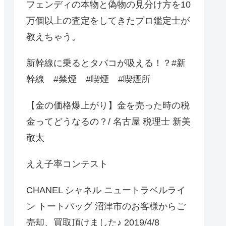
フェンディの本物と偽物の見分け方を10
万個以上の査定をしてきたプロ鑑定士が
教えちゃう。
新幹線に乗るとタバコが吸える！？#新
幹線 #禁煙 #喫煙 #喫煙所
【金の価格爆上がり】金を売った時の税
金ってどうなるの？/ 名古屋 税理士 新美
敬太
ええ子率コンテスト
CHANEL シャネル ニュートラベルライ
ン トートバッグ 沼津市のお客様からご
売却、買取頂けました♪ 2019/4/8